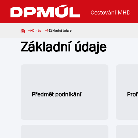
Cestování MHD
O nás
Základní údaje
Základní údaje
Uzavření mostu Dr. E. Beneše
Lanová dráha
Základní údaje
Reklama
Aktuality
Koupit jízd
Předmět podnikání
Prof