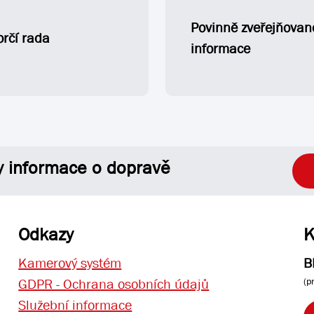
Povinně zveřejňovan
rčí rada
informace
y informace o dopravě
Odkazy
K
Kamerový systém
B
(p
GDPR - Ochrana osobních údajů
Služební informace