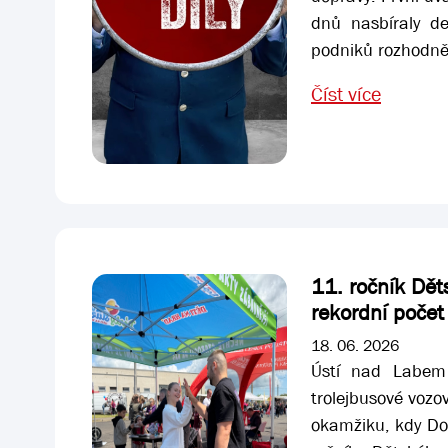
dnů nasbíraly de
podniků rozhodně
Číst více
11. ročník Dět
rekordní počet
18. 06. 2026
Ústí nad Labem
trolejbusové vozo
okamžiku, kdy Do