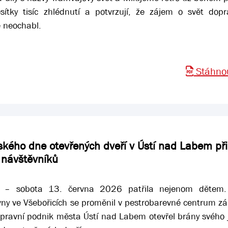
sítky tisíc zhlédnutí a potvrzují, že zájem o svět dopr
 neochabl.
Stáhnou
ského dne otevřených dveří v Ústí nad Labem při
 návštěvníků
 – sobota 13. června 2026 patřila nejenom dětem.
vny ve Všebořicích se proměnil v pestrobarevné centrum zá
pravní podnik města Ústí nad Labem otevřel brány svého j