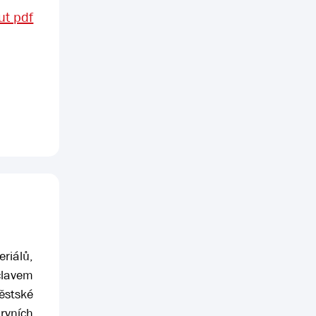
t pdf
eriálů,
clavem
ěstské
prvních