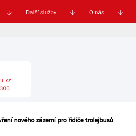
Další služby
O nás
Autoškola
Od
enku
Smluvní doprava
Výběrová řízení
Jízdné MHD
El. jízdenka (EOS)
Kariéra
Podm
ul.cz
 300
vření nového zázemí pro řidiče trolejbusů