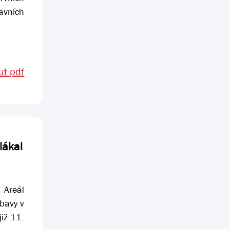
avních
t pdf
lákal
 Areál
bavy v
iž 11.