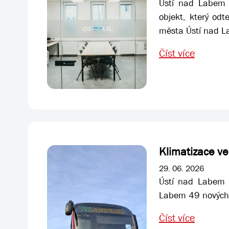
Ústí nad Labem 
objekt, který odt
města Ústí nad 
Číst více
Klimatizace v
29. 06. 2026
Ústí nad Labem -
Labem 49 nových v
Číst více