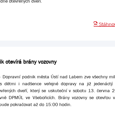
dne otevřených dveří.
Stáhnou
k otevírá brány vozovny
 Dopravní podnik města Ústí nad Labem zve všechny mil
 s dětmi i nadšence veřejné dopravy na již jedenáctý 
vřených dveří, který se uskuteční v sobotu 13. června 
ovně DPMÚL ve Všebořicích. Brány vozovny se otevřou 
bude pokračovat až do 15:00 hodin.