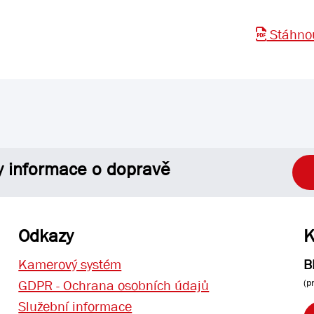
Stáhnou
y informace o dopravě
Odkazy
K
Kamerový systém
B
(p
GDPR - Ochrana osobních údajů
Služební informace