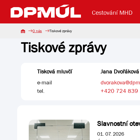
Cestování MHD
O nás
Tiskové zprávy
Tiskové zprávy
Uzavření mostu Dr. E. Beneše
Lanová dráha
Základní údaje
Reklama
Aktuality
Koupit jízd
Tisková mluvčí
Jana Dvořáková
e-mail
dvorakova@dpm
tel.
+420 724 839
Slavnostní ote
01. 07. 2026