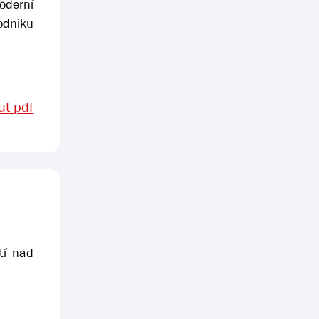
oderní
odniku
t pdf
tí nad