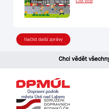
Číst více
Načíst další zprávy
Chci vědět všechn