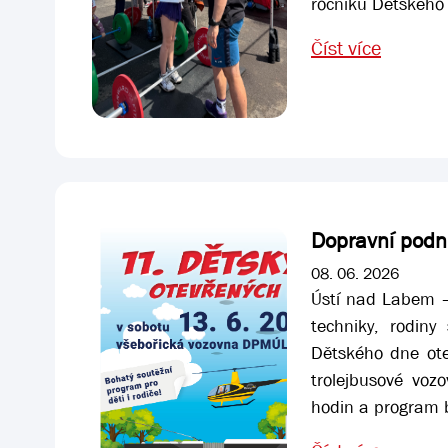
ročníku Dětského 
Číst více
Dopravní podni
08. 06. 2026
Ústí nad Labem –
techniky, rodiny
Dětského dne ote
trolejbusové voz
hodin a program 