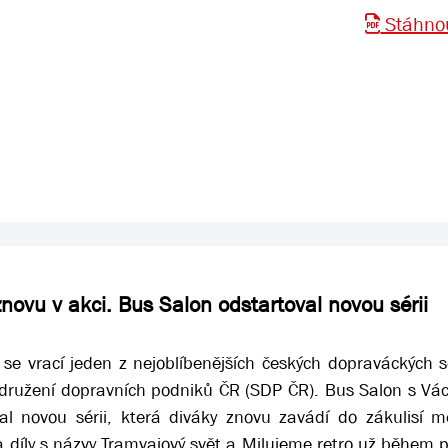
Stáhnou
novu v akci. Bus Salon odstartoval novou sérii
 se vrací jeden z nejoblíbenějších českých dopraváckých s
Sdružení dopravních podniků ČR (SDP ČR). Bus Salon s Vá
al novou sérii, která diváky znovu zavádí do zákulisí m
a díly s názvy Tramvajový svět a Milujeme retro už během 