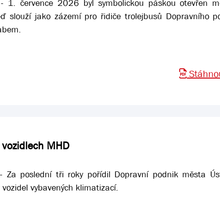
- 1. července 2026 byl symbolickou páskou otevřen m
eď slouží jako zázemí pro řidiče trolejbusů Dopravního p
Labem.
Stáhnou
e vozidlech MHD
 Za poslední tři roky pořídil Dopravní podnik města Ús
ozidel vybavených klimatizací.