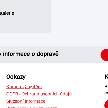
galerie
y informace o dopravě
Odkazy
K
Kamerový systém
B
(p
GDPR - Ochrana osobních údajů
Služební informace