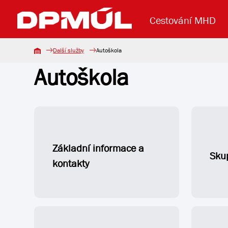
Cestování MHD
Další služby
Autoškola
Autoškola
Uzavření mostu Dr. E. Beneše
Lanová dráha
Základní údaje
Reklama
Aktuality
Koupit jízd
Základní informace a
Sku
kontakty