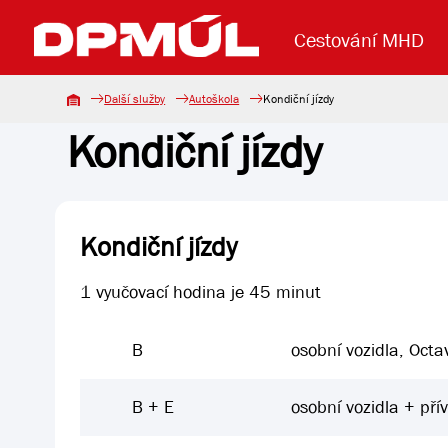
Cestování MHD
Další služby
Autoškola
Kondiční jízdy
Kondiční jízdy
Uzavření mostu Dr. E. Beneše
Lanová dráha
Základní údaje
Reklama
Aktuality
Koupit jízd
Kondiční jízdy
1 vyučovací hodina je 45 minut
B
osobní vozidla, Octa
B + E
osobní vozidla + pří