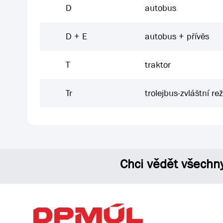
D
autobus
D + E
autobus + přívěs
T
traktor
Tr
trolejbus-zvláštní re
Chci vědět všechn