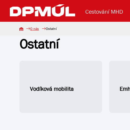
Cestování MHD
O nás
Ostatní
Ostatní
Uzavření mostu Dr. E. Beneše
Lanová dráha
Základní údaje
Reklama
Aktuality
Koupit jízd
Vodíková mobilita
Emh