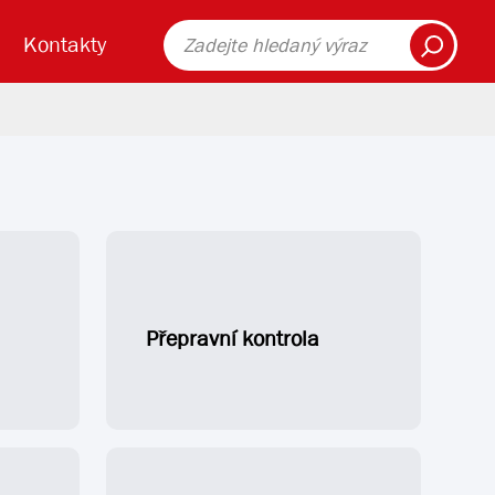
Zákaznické centrum
Veřejné osvětlení
Fulltext vyhledávání
Přístupné zastávky
Prodej PHM
Výroční zprávy
Kontakty
Vyhledat spojení
Pronájem plošiny
GDPR
Jízdní řády
Automatická mycí linka
Dotace
(v novém o
Další informace o cestování MHD
Měření emisí
Služební informace
Ztráty a nálezy
Stanoviska
Ostatní
Sezónní turistické linky
Historická vozidla
tahová služba
ínky přepravy
Tiskové zprávy
Přepravní kontrola