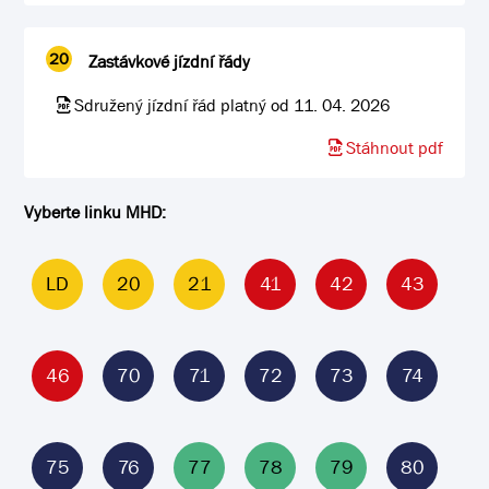
20
Zastávkové jízdní řády
Sdružený jízdní řád platný od 11. 04. 2026
Stáhnout pdf
Vyberte linku MHD:
LD
20
21
41
42
43
46
70
71
72
73
74
75
76
77
78
79
80