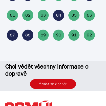
81
82
83
84
85
86
87
88
89
90
91
92
Chci vědět všechny informace o
dopravě
Přihlásit se k odběru