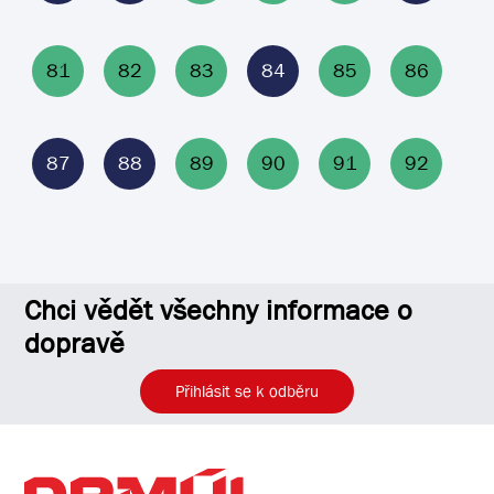
81
82
83
84
85
86
87
88
89
90
91
92
Chci vědět všechny informace o
dopravě
Přihlásit se k odběru