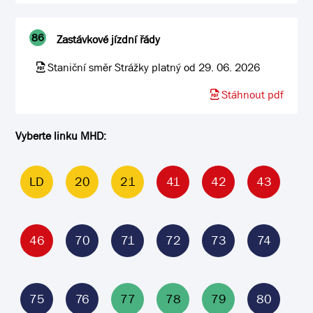
86
Zastávkové jízdní řády
Staniční směr Strážky platný od 29. 06. 2026
Stáhnout pdf
Vyberte linku MHD:
LD
20
21
41
42
43
46
70
71
72
73
74
75
76
77
78
79
80