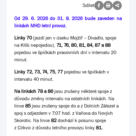
Sdílet
Od 29. 6. 2026 do 31. 8. 2026 bude zaveden na
linkách MHD letní provoz.
Linky 70
(jezdí jen v úseku Mojžíř – Divadlo, spoje
na Klíši nepojedou),
71, 76, 80, 81, 84, 87 a 88
pojedou ve špičkách pracovních dní v intervalu 20
minut.
Linky 72, 73, 74, 75, 77
pojedou ve špičkách v
intervalu 40 minut.
Na linkách 78 a 86
jsou zrušeny některé spoje z
důvodu změny intervalu na ostatních linkách. Na
lince
85
jsou zrušeny spoje do a z Dolních Zálezel a
spoj s odjezdem v 7:07 hod. z Vaňova do Nových
Skorotic. Na lince
82
dochází k posunu spoje
z Církvic z důvodu letního provozu linky
81.