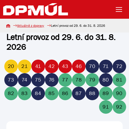
Aktuálně z dopravy
Letní provoz od 29. 6. do 31. 8. 2026
Letní provoz od 29. 6. do 31. 8.
2026
20
21
41
42
43
46
70
71
72
73
74
75
76
77
78
79
80
81
82
83
84
85
86
87
88
89
90
91
92