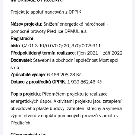
Projekt je spolufinancován z OPPIK.
Název projektu:
Snížení energetické náročnosti -
pomocné provozy Předlice DPMUL a.s.
Registrační
číslo:
CZ.01.3.10/0.0/0.0/20_370/0025911
Předpokládaný termín realizace:
říjen 2021 – září 2022
Dodavatel:
Stavební a obchodní společnost Most spol.
s r.o.
Způsobilé výdaje:
6 466 208,23 Kč
Dotace z prostředků OPPIK:
1 939 862,46 Kč
Popis projektu:
Předmětem projektu je realizace
energetických úspor. Aktivitami projektu jsou zateplení
obvodového pláště budovy, zateplení střechy a výměna
výplní otvorů v objektu pomocných provozů v areálu v
Předlicích.
Cílem projektu je: