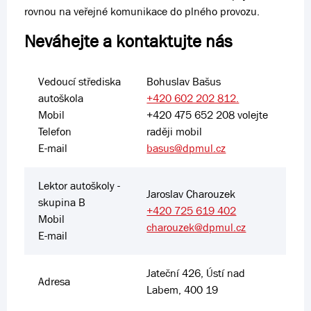
rovnou na veřejné komunikace do plného provozu.
Neváhejte a kontaktujte nás
Vedoucí střediska
Bohuslav Bašus
autoškola
+420 602 202 812.
Mobil
+420 475 652 208 volejte
Telefon
raději mobil
E-mail
basus@dpmul.cz
Lektor autoškoly -
Jaroslav Charouzek
skupina B
+420 725 619 402
Mobil
charouzek@dpmul.cz
E-mail
Jateční 426, Ústí nad
Adresa
Labem, 400 19