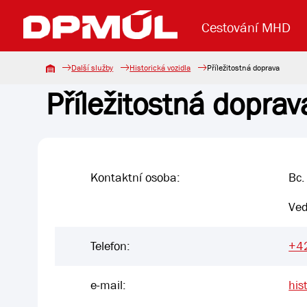
Cestování MHD
Další služby
Historická vozidla
Příležitostná doprava
Příležitostná doprav
Uzavření mostu Dr. E. Beneše
Lanová dráha
Základní údaje
Reklama
Aktuality
Koupit jízd
Kontaktní osoba:
Bc.
Ved
Telefon:
+4
e-mail:
his