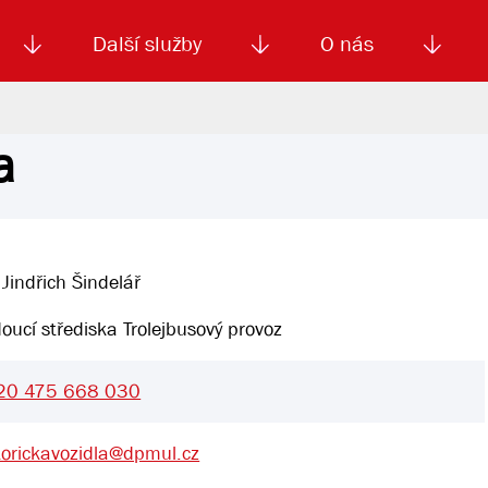
Další služby
O nás
a
Autoškola
Od
enku
Smluvní doprava
Výběrová řízení
Jízdné MHD
El. jízdenka (EOS)
Kariéra
Podm
 Jindřich Šindelář
oucí střediska Trolejbusový provoz
20 475 668 030
torickavozidla@dpmul.cz