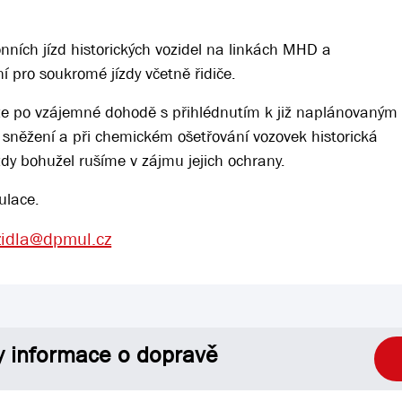
nních jízd historických vozidel na linkách MHD a
ní pro soukromé jízdy včetně řidiče.
e po vzájemné dohodě s přihlédnutím k již naplánovaným
sněžení a při chemickém ošetřování vozovek historická
dy bohužel rušíme v zájmu jejich ochrany.
ulace.
zidla@dpmul.cz
y informace o dopravě