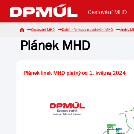
Cestování MHD
Cestování MHD
Další informace o cestování MHD
Archiv 
Plánek MHD
Uzavření mostu Dr. E. Beneše
Lanová dráha
Základní údaje
Reklama
Aktuality
Koupit jízd
Plánek linek MHD platný od 1. května 2024