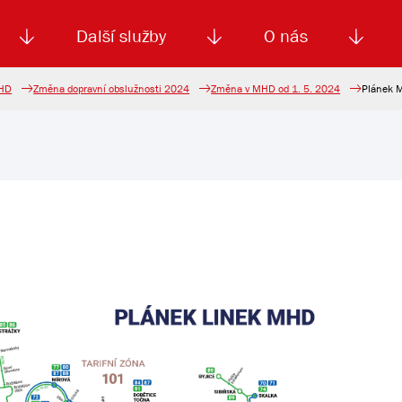
Další služby
O nás
MHD
Změna dopravní obslužnosti 2024
Změna v MHD od 1. 5. 2024
Plánek
Autoškola
Od
enku
Smluvní doprava
Výběrová řízení
Jízdné MHD
El. jízdenka (EOS)
Kariéra
Podm