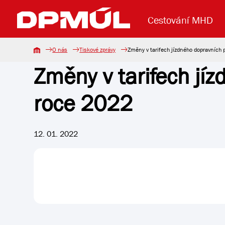
Cestování MHD
O nás
Tiskové zprávy
Změny v tarifech jízdného dopravních
Změny v tarifech jí
Uzavření mostu Dr. E. Beneše
Lanová dráha
Základní údaje
Reklama
Aktuality
Koupit jízd
roce 2022
12. 01. 2022