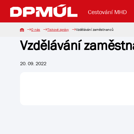
Cestování MHD
O nás
Tiskové zprávy
Vzdělávání zaměstnanců
Vzdělávání zaměst
Uzavření mostu Dr. E. Beneše
Lanová dráha
Základní údaje
Reklama
Aktuality
Koupit jízd
20. 09. 2022