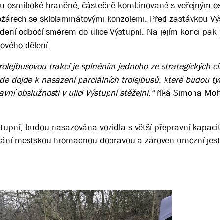
dou osmiboké hraněné, částečně kombinované s veřejným o
ožárech se sklolaminátovými konzolemi. Před zastávkou V
edení odbočí směrem do ulice Výstupní. Na jejím konci pak
kového dělení.
olejbusovou trakcí je splněním jednoho ze strategických c
de dojde k nasazení parciálních trolejbusů, které budou tyt
avní obslužnosti v ulici Výstupní stěžejní,“
říká Simona Moh
Výstupní, budou nasazována vozidla s větší přepravní kapaci
tování městskou hromadnou dopravou a zároveň umožní ješt