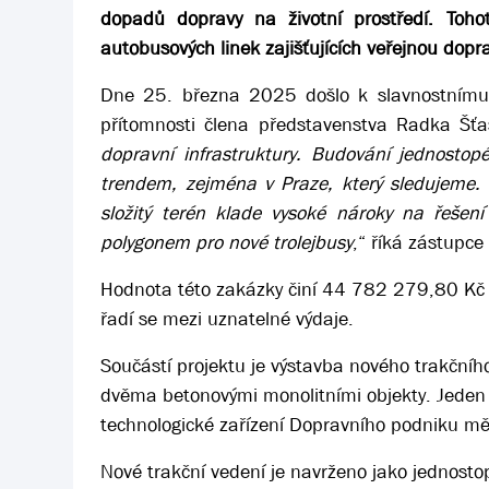
dopadů dopravy na životní prostředí. Tohot
autobusových linek zajišťujících veřejnou dopra
Dne 25. března 2025 došlo k slavnostnímu z
přítomnosti člena představenstva Radka Šťa
dopravní infrastruktury. Budování jednostopé
trendem, zejména v Praze, který sledujeme. 
složitý terén klade vysoké nároky na řešen
polygonem pro nové trolejbusy
,“ říká zástupce
Hodnota této zakázky činí 44 782 279,80 Kč 
řadí se mezi uznatelné výdaje.
Součástí projektu je výstavba nového trakčníh
dvěma betonovými monolitními objekty. Jeden z
technologické zařízení Dopravního podniku m
Nové trakční vedení je navrženo jako jednost