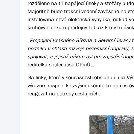
rozděleno na tři napájecí úseky a stožáry bu
Majoritně bude trakční vedení zavěšeno na st
instalována nová elektrická výhybka, odkud v
kruhový objezd u prodejny Lidl až k místu úse
„
Propojení Krásného Března a Severní Terasy tr
podniku v oblasti rozvoje bezemisní dopravy, k
spojovat, a jejichž nákup byl pro zajištění dopr
ředitelka společnosti DPmÚL.
Na linky, které v současnosti obsluhují ulici 
výrazně přispěje ke zvýšení komfortu při ces
reagovat na potřeby cestujících.