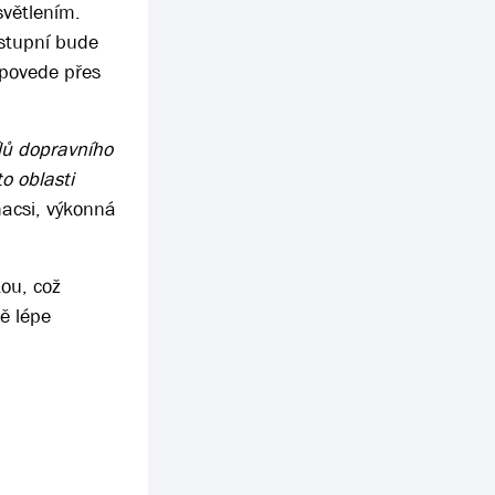
světlením.
ýstupní bude
 povede přes
ílů dopravního
o oblasti
acsi, výkonná
tou, což
ě lépe