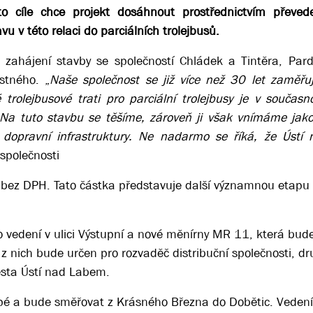
o cíle chce projekt dosáhnout prostřednictvím převede
vu v této relaci do parciálních trolejbusů.
ahájení stavby se společností Chládek a Tintěra, Pard
stného. „
Naše společnost se již více než 30 let zaměřuj
 trolejbusové trati pro parciální trolejbusy je v součas
Na tuto stavbu se těšíme, zároveň ji však vnímáme jako
í dopravní infrastruktury. Ne nadarmo se říká, že Úst
 společnosti
bez DPH. Tato částka představuje další významnou etapu 
o vedení v ulici Výstupní a nové měnírny MR 11, která bud
 nich bude určen pro rozvaděč distribuční společnosti, dr
ěsta Ústí nad Labem.
opé a bude směřovat z Krásného Března do Dobětic. Veden