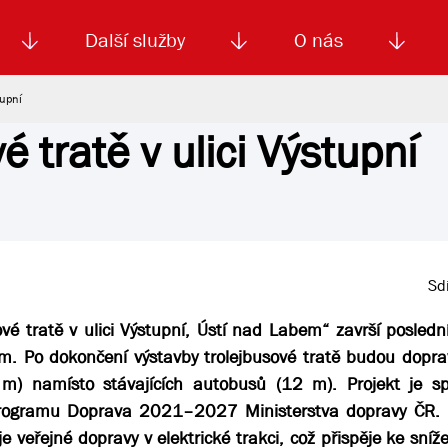
Další služby
O nás
tupní
é tratě v ulici Výstupní
Autoškola
Od
enku
Smluvní doprava
Výběrová řízení
Jízdné MHD
El. jízdenka (EOS)
Kariéra
Podm
Sdí
ové tratě v ulici Výstupní, Ústí nad Labem“ završí posled
m. Po dokončení výstavby trolejbusové tratě budou dopra
18 m) namísto stávajících autobusů (12 m). Projekt je s
programu Doprava 2021–2027 Ministerstva dopravy ČR. 
 veřejné dopravy v elektrické trakci, což přispěje ke sníž