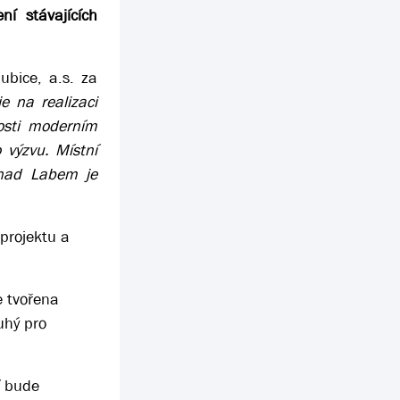
ní stávajících
ubice, a.s. za
e na realizaci
nosti moderním
 výzvu. Místní
í nad Labem je
projektu a
e tvořena
uhý pro
í bude