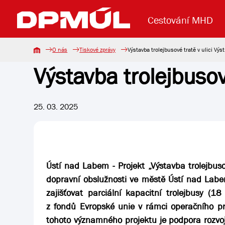
Cestování MHD
O nás
Tiskové zprávy
Výstavba trolejbusové tratě v ulici Výs
Výstavba trolejbusov
Uzavření mostu Dr. E. Beneše
Lanová dráha
Základní údaje
Reklama
Aktuality
Koupit jízd
25. 03. 2025
Ústí nad Labem - Projekt „Výstavba trolejbus
dopravní obslužnosti ve městě Ústí nad Labe
zajišťovat parciální kapacitní trolejbusy (
z fondů Evropské unie v rámci operačního 
tohoto významného projektu je podpora rozvoje