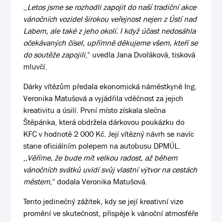
,,
Letos jsme se rozhodli zapojit do naší tradiční akce
vánočních vozidel širokou veřejnost nejen z Ústí nad
Labem, ale také z jeho okolí. I když účast nedosáhla
očekávaných čísel, upřímně děkujeme všem, kteří se
do soutěže zapojili
,“ uvedla Jana Dvořáková, tisková
mluvčí.
Dárky vítězům předala ekonomická náměstkyně Ing.
Veronika Matušová a vyjádřila vděčnost za jejich
kreativitu a úsilí. První místo získala slečna
Štěpánka, která obdržela dárkovou poukázku do
KFC v hodnotě 2 000 Kč. Její vítězný návrh se navíc
stane oficiálním polepem na autobusu DPMÚL.
,,
Věříme, že bude mít velkou radost, až během
vánočních svátků uvidí svůj vlastní výtvor na cestách
městem
,“ dodala Veronika Matušová.
Tento jedinečný zážitek, kdy se její kreativní vize
promění ve skutečnost, přispěje k vánoční atmosféře