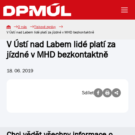
O nás
Tiskové zprávy
V Ústí nad Labem lidé platí za jízdné v MHD bezkontaktně
V Ústí nad Labem lidé platí za
jízdné v MHD bezkontaktně
18. 06. 2019
Sdílet
Chci vědět všechny informace o