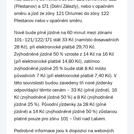
(Přestanov) a 171 (Dolní Zálezly), nebo v opačném
směru a jízd ze zóny 121 Chlumec do zóny 122
Přestanov nebo v opačném směru.
Nově bude plné jízdné na 60 minut mezi zónami
101–121/122/171 stát 33 Kč (namísto dosavadních
28 Kč), při elektronické platbě 29,70 Kč.
Zvýhodněné jízdné 50 % vzroste z 14 Kč na 16 Kč
(při elektronické platbě 14,80 Kč), zatímco
zvýhodněné jízdné 25 % bude stát 8 Kč místo
původních 7 Kč (při elektronické platbě 7,40 Kč). V
této souvislosti budou zavedeny tři nové jízdenky
odpovídající těmto cenám – 33 Kč (plné jízdné), 16
Kč (zvýhodněné jízdné 50 %) a 8 Kč (zvýhodněné
jízdné 25 %). Původní jízdenky za 28 Kč (plné
jízdné) a 14 Kč (zvýhodněné jízdné 50 %) zůstanou
platné pouze pro zónu 101 – Ústí nad Labem.
Podrobné informace jsou k dispozici na webových