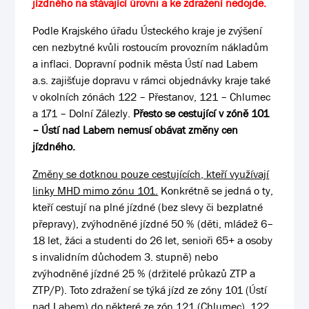
jízdného na stávající úrovni a ke zdražení nedojde.
Podle Krajského úřadu Ústeckého kraje je zvýšení
cen nezbytné kvůli rostoucím provozním nákladům
a inflaci. Dopravní podnik města Ústí nad Labem
a.s. zajišťuje dopravu v rámci objednávky kraje také
v okolních zónách 122 – Přestanov, 121 – Chlumec
a 171 – Dolní Zálezly.
Přesto se cestující v zóně 101
– Ústí nad Labem nemusí obávat změny cen
jízdného.
Změny se dotknou pouze cestujících, kteří využívají
linky MHD mimo zónu 101.
Konkrétně se jedná o ty,
kteří cestují na plné jízdné (bez slevy či bezplatné
přepravy), zvýhodněné jízdné 50 % (děti, mládež 6–
18 let, žáci a studenti do 26 let, senioři 65+ a osoby
s invalidním důchodem 3. stupně) nebo
zvýhodněné jízdné 25 % (držitelé průkazů ZTP a
ZTP/P). Toto zdražení se týká jízd ze zóny 101 (Ústí
nad Labem) do některé ze zón 121 (Chlumec), 122