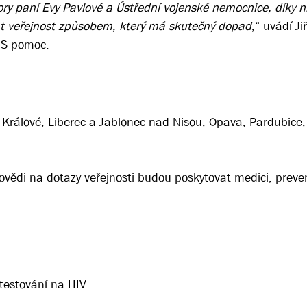
ory paní Evy Pavlové a Ústřední vojenské nemocnice, díky
vat veřejnost způsobem, který má skutečný dopad
,“ uvádí Ji
DS pomoc.
 Králové, Liberec a Jablonec nad Nisou, Opava, Pardubice,
ovědi na dotazy veřejnosti budou poskytovat medici, preve
estování na HIV.