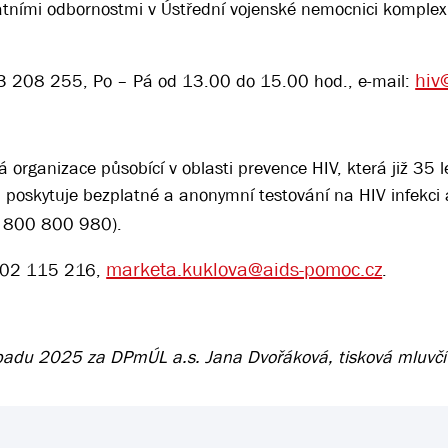
atními odbornostmi v Ústřední vojenské nemocnici komplex
hiv
973 208 255, Po – Pá od 13.00 do 15.00 hod., e-mail:
 organizace působící v oblasti prevence HIV, která již 35 l
, poskytuje bezplatné a anonymní testování na HIV infekci 
, 800 800 980).
marketa.kuklova@aids-pomoc.cz
 602 115 216,
.
opadu 2025 za DPmÚL a.s. Jana Dvořáková, tisková mluvčí