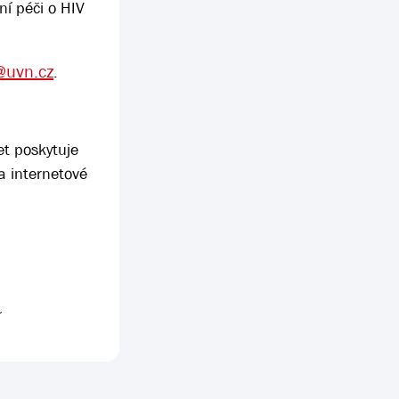
ní péči o HIV
@uvn.cz
.
et poskytuje
a internetové