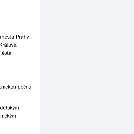
 města Prahy,
Králové,
města
tnickou péči o
á dětským
tnickým