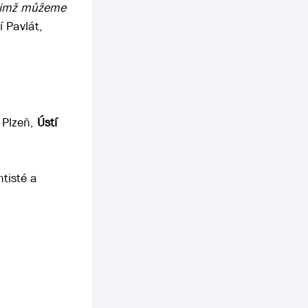
 nimž můžeme
ří Pavlát,
 Plzeň,
Ústí
ntisté a