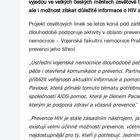
vyjedou ve velkých českých městech osvětové tr
ale i možnost získat důležité informace o HIV 
Projekt osvětových linek se letos koná pod záš
dlouhodobě podporuje aktivity v oblasti preven
nemocnice – Vojenská fakultní nemocnice Praha,
prevenci jeho šíření.
„Ústřední vojenská nemocnice dlouhodobě pečuje 
péče i otevřená komunikace o prevenci. Partne
přiblížit veřejnosti aktuální informace a pomo
Pavlové, která přináší tomuto tématu potřebn
společností AIDS pomoc, která je členem Paci
kterým je podpora zdraví a včasná prevence
,“
„
Prevence HIV je stále zásadním nástrojem, ja
existují velmi účinné možnosti prevence, včetn
nejdostupnější pro ty, kteří ji potřebují. Jedn