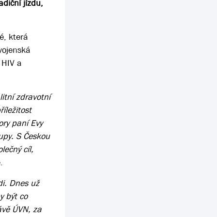
diční jízdu,
é, která
 vojenská
 HIV a
itní zdravotní
íležitost
ory paní Evy
upy. S Českou
ečný cíl,
.
di. Dnes už
y být co
rávě ÚVN, za