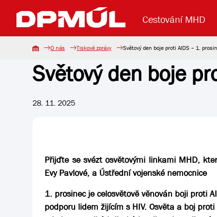
Cestování MHD
O nás
Tiskové zprávy
Světový den boje proti AIDS – 1. pros
Světový den boje pr
Uzavření mostu Dr. E. Beneše
Lanová dráha
Základní údaje
Reklama
Aktuality
Koupit jízd
28. 11. 2025
Přijďte se svézt osvětovými linkami MHD, kte
Evy Pavlové, a Ústřední vojenské nemocnice
1. prosinec je celosvětově věnován boji proti
podporu lidem žijícím s HIV. Osvěta a boj proti 