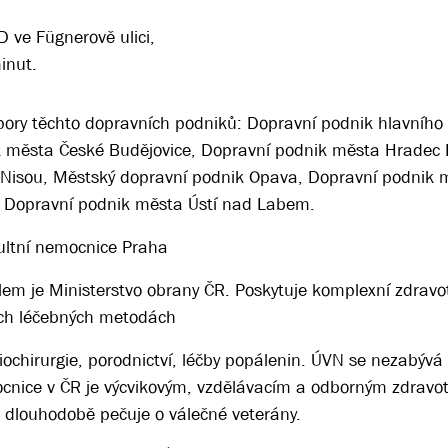
 ve Fügnerově ulici,
inut.
dpory těchto dopravních podniků: Dopravní podnik hlavního
 města České Budějovice, Dopravní podnik města Hradec 
 Nisou, Městský dopravní podnik Opava, Dopravní podnik 
, Dopravní podnik města Ústí nad Labem.
ultní nemocnice Praha
elem je Ministerstvo obrany ČR. Poskytuje komplexní zdravo
ích léčebných metodách
ochirurgie, porodnictví, léčby popálenin. ÚVN se nezabýv
mocnice v ČR je výcvikovým, vzdělávacím a odborným zdravo
 dlouhodobě pečuje o válečné veterány.