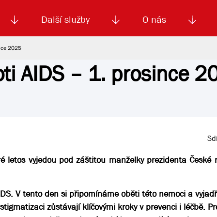
Další služby
O nás
ince 2025
oti AIDS – 1. prosince 2
Autoškola
Od
enku
Smluvní doprava
Výběrová řízení
Jízdné MHD
El. jízdenka (EOS)
Kariéra
Podm
Sdí
ré letos vyjedou pod záštitou manželky prezidenta České r
 AIDS. V tento den si připomínáme oběti této nemoci a vyja
stigmatizaci zůstávají klíčovými kroky v prevenci i léčbě. Pro