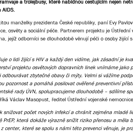
amvaje a trolejbusy, které nabídnou cestujícím nejen netra
a AIDS.
titou manželky prezidenta České republiky, paní Evy Pavlov
ce, osvěty a sociální péče. Partnerem projektu je Ústřední
 jejíž odborníci se dlouhodobě věnují péči o osoby žijící s
o lidi žijící s HIV a každý den vidíme, jak zásadní je kval
rství projektu osvětových dopravních linek vnímáme jako př
ci odbourávat zbytečné obavy či mýty. Velmi si vážíme podp
ou pozornost a pomáhá posilovat ověřené preventivní příst
entské rady ÚVN, spolupracujeme dlouhodobě – sdílíme spol
 říká Václav Masopust, ředitel Ústřední vojenské nemocnice
k snižovat počet nových infekcí a chránit zejména mladé li
ě PrEP, která dokáže výrazně snížit riziko přenosu a měla b
ím z center, které se spolu s námi této prevenci věnuje, je p