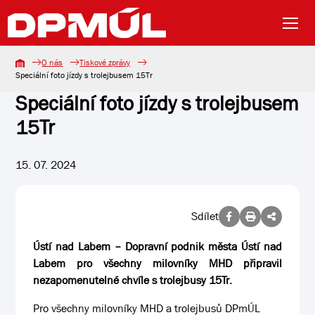
O nás
Tiskové zprávy
Speciální foto jízdy s trolejbusem 15Tr
Speciální foto jízdy s trolejbusem
15Tr
15. 07. 2024
Sdílet
Ústí nad Labem – Dopravní podnik města Ústí nad
Labem pro všechny milovníky MHD připravil
nezapomenutelné chvíle s trolejbusy 15Tr.
Pro všechny milovníky MHD a trolejbusů DPmÚL