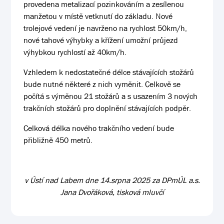
provedena metalizací pozinkováním a zesílenou
manžetou v místě vetknutí do základu. Nové
trolejové vedení je navrženo na rychlost 50km/h,
nové tahové výhybky a křížení umožní průjezd
výhybkou rychlostí až 40km/h.
Vzhledem k nedostatečné délce stávajících stožárů
bude nutné některé z nich vyměnit. Celkově se
počítá s výměnou 21 stožárů a s usazením 3 nových
trakčních stožárů pro doplnění stávajících podpěr.
Celková délka nového trakčního vedení bude
přibližně 450 metrů.
v Ústí nad Labem dne 14.srpna 2025 za DPmÚL a.s.
Jana Dvořáková, tisková mluvčí