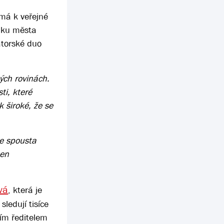
 má k veřejné
niku města
átorské duo
ých rovinách.
ti, které
 široké, že se
je spousta
ten
vá
, která je
ledují tisíce
ním ředitelem