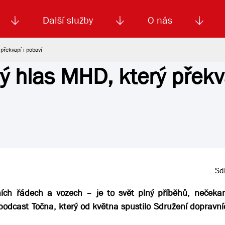
Další služby
O nás
překvapí i pobaví
ý hlas MHD, který překv
Autoškola
Od
enku
Smluvní doprava
Výběrová řízení
Jízdné MHD
El. jízdenka (EOS)
Kariéra
Podm
Sdí
ch řádech a vozech – je to svět plný příběhů, nečekan
 podcast Točna, který od května spustilo Sdružení dopravn