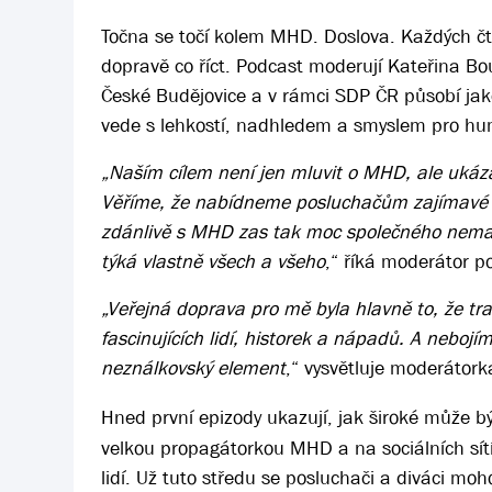
Točna se točí kolem MHD. Doslova. Každých čt
dopravě co říct. Podcast moderují Kateřina Bo
České Budějovice a v rámci SDP ČR působí ja
vede s lehkostí, nadhledem a smyslem pro hu
„Naším cílem není jen mluvit o MHD, ale ukáza
Věříme, že nabídneme posluchačům zajímavé poh
zdánlivě s MHD zas tak moc společného nemají
týká vlastně všech a všeho
,“ říká moderátor p
„Veřejná doprava pro mě byla hlavně to, že tra
fascinujících lidí, historek a nápadů. A nebojí
neználkovský element
,“ vysvětluje moderátor
Hned první epizody ukazují, jak široké může 
velkou propagátorkou MHD a na sociálních sítí
lidí. Už tuto středu se posluchači a diváci m