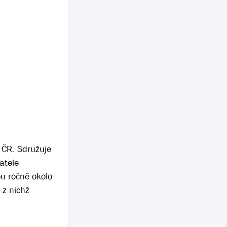
 ČR. Sdružuje
atele
ou ročně okolo
 z nichž