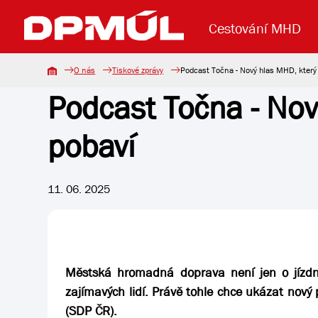
Cestování MHD
O nás
Tiskové zprávy
Podcast Točna - Nový hlas MHD, který 
Podcast Točna - Nov
Uzavření mostu Dr. E. Beneše
Lanová dráha
Základní údaje
Reklama
Aktuality
Koupit jízd
pobaví
11. 06. 2025
Městská hromadná doprava není jen o jízdní
zajímavých lidí. Právě tohle chce ukázat nový
(SDP ČR).