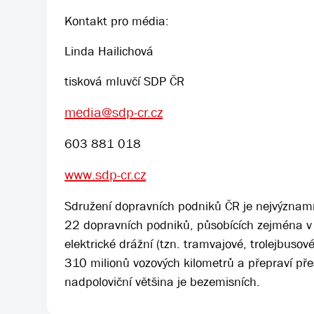
Kontakt pro média:
Linda Hailichová
tisková mluvčí SDP ČR
media@sdp-cr.cz
603 881 018
www.sdp-cr.cz
Sdružení dopravních podniků ČR je nejvýznam
22 dopravních podniků, působících zejména v
elektrické drážní (tzn. tramvajové, trolejbuso
310 milionů vozových kilometrů a přepraví přes 
nadpoloviční většina je bezemisních.