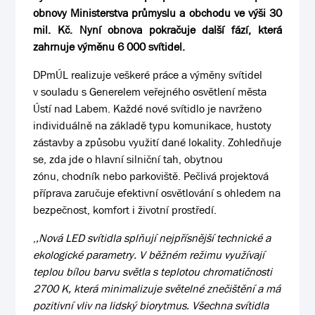
obnovy Ministerstva průmyslu a obchodu ve výši 30
mil. Kč. Nyní obnova pokračuje další fází, která
zahrnuje výměnu 6 000 svítidel.
DPmÚL realizuje veškeré práce a výměny svítidel
v souladu s Generelem veřejného osvětlení města
Ústí nad Labem. Každé nové svítidlo je navrženo
individuálně na základě typu komunikace, hustoty
zástavby a způsobu využití dané lokality. Zohledňuje
se, zda jde o hlavní silniční tah, obytnou
zónu, chodník nebo parkoviště. Pečlivá projektová
příprava zaručuje efektivní osvětlování s ohledem na
bezpečnost, komfort i životní prostředí.
,
,Nová LED svítidla splňují nejpřísnější technické a
ekologické parametry. V běžném režimu využívají
teplou bílou barvu světla s teplotou chromatičnosti
2700 K, která minimalizuje světelné znečištění a má
pozitivní vliv na lidský biorytmus. Všechna svítidla