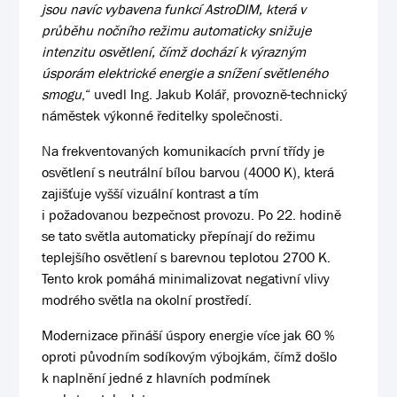
jsou navíc vybavena funkcí AstroDIM, která v
průběhu nočního režimu automaticky snižuje
intenzitu osvětlení, čímž dochází k výrazným
úsporám elektrické energie a snížení světleného
smogu
,“ uvedl Ing. Jakub Kolář, provozně-technický
náměstek výkonné ředitelky společnosti.
Na frekventovaných komunikacích první třídy je
osvětlení s neutrální bílou barvou (4000 K), která
zajišťuje vyšší vizuální kontrast a tím
i požadovanou bezpečnost provozu. Po 22. hodině
se tato světla automaticky přepínají do režimu
teplejšího osvětlení s barevnou teplotou 2700 K.
Tento krok pomáhá minimalizovat negativní vlivy
modrého světla na okolní prostředí.
Modernizace přináší úspory energie více jak 60 %
oproti původním sodíkovým výbojkám, čímž došlo
k naplnění jedné z hlavních podmínek