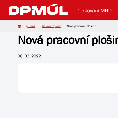
Cestování MHD
O nás
Tiskové zprávy
Nová pracovní plošina
Nová pracovní ploši
Uzavření mostu Dr. E. Beneše
Lanová dráha
Základní údaje
Reklama
Aktuality
Koupit jízd
08. 03. 2022