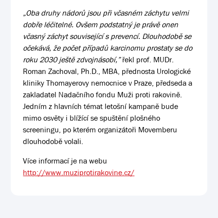
„Oba druhy nádorů jsou při včasném záchytu velmi
dobře léčitelné. Ovšem podstatný je právě onen
včasný záchyt související s prevencí. Dlouhodobě se
očekává, že počet případů karcinomu prostaty se do
roku 2030 ještě zdvojnásobí,”
řekl prof. MUDr.
Roman Zachoval, Ph.D., MBA, přednosta Urologické
kliniky Thomayerovy nemocnice v Praze, předseda a
zakladatel Nadačního fondu Muži proti rakovině.
Jedním z hlavních témat letošní kampaně bude
mimo osvěty i blížící se spuštění plošného
screeningu, po kterém organizátoři Movemberu
dlouhodobě volali.
Více informací je na webu
http://www.muziprotirakovine.cz/