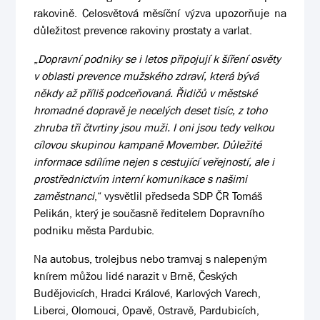
rakovině. Celosvětová měsíční výzva upozorňuje na
důležitost prevence rakoviny prostaty a varlat.
„
Dopravní podniky se i letos připojují k šíření osvěty
v oblasti prevence mužského zdraví, která bývá
někdy až příliš podceňovaná. Řidičů v městské
hromadné dopravě je necelých deset tisíc, z toho
zhruba tři čtvrtiny jsou muži. I oni jsou tedy velkou
cílovou skupinou kampaně Movember. Důležité
informace sdílíme nejen s cestující veřejností, ale i
prostřednictvím interní komunikace s našimi
zaměstnanci
,“ vysvětlil předseda SDP ČR Tomáš
Pelikán, který je současně ředitelem Dopravního
podniku města Pardubic.
Na autobus, trolejbus nebo tramvaj s nalepeným
knírem můžou lidé narazit v Brně, Českých
Budějovicích, Hradci Králové, Karlových Varech,
Liberci, Olomouci, Opavě, Ostravě, Pardubicích,