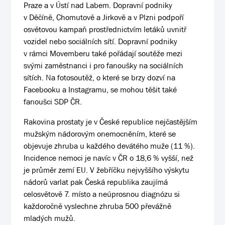
Praze a v Ústí nad Labem. Dopravní podniky
v Děčíně, Chomutově a Jirkově a v Plzni podpoří
osvětovou kampaň prostřednictvím letáků uvnitř
vozidel nebo sociálních sítí. Dopravní podniky
v rámci Movemberu také pořádají soutěže mezi
svými zaměstnanci i pro fanoušky na sociálních
sítích. Na fotosoutěž, o které se brzy dozví na
Facebooku a Instagramu, se mohou těšit také
fanoušci SDP ČR.
Rakovina prostaty je v České republice nejčastějším
mužským nádorovým onemocněním, které se
objevuje zhruba u každého devátého muže (11 %).
Incidence nemoci je navíc v ČR o 18,6 % vyšší, než
je průměr zemí EU. V žebříčku nejvyššího výskytu
nádorů varlat pak Česká republika zaujímá
celosvětově 7. místo a neúprosnou diagnózu si
každoročně vyslechne zhruba 500 převážně
mladých mužů.