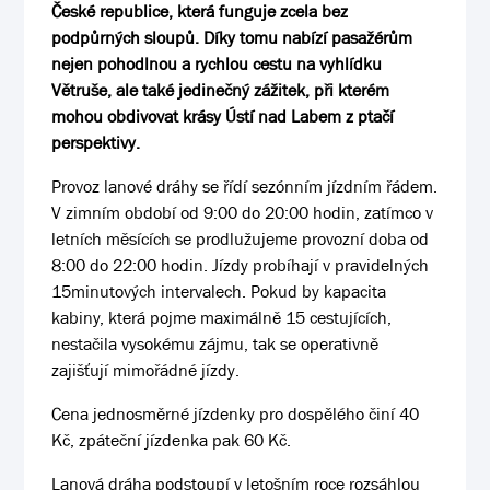
České republice, která funguje zcela bez
podpůrných sloupů. Díky tomu nabízí pasažérům
nejen pohodlnou a rychlou cestu na vyhlídku
Větruše, ale také jedinečný zážitek, při kterém
mohou obdivovat krásy Ústí nad Labem z ptačí
perspektivy.
Provoz lanové dráhy se řídí sezónním jízdním řádem.
V zimním období od 9:00 do 20:00 hodin, zatímco v
letních měsících se prodlužujeme provozní doba od
8:00 do 22:00 hodin. Jízdy probíhají v pravidelných
15minutových intervalech. Pokud by kapacita
kabiny, která pojme maximálně 15 cestujících,
nestačila vysokému zájmu, tak se operativně
zajišťují mimořádné jízdy.
Cena jednosměrné jízdenky pro dospělého činí 40
Kč, zpáteční jízdenka pak 60 Kč.
Lanová dráha podstoupí v letošním roce rozsáhlou