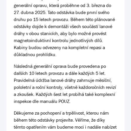
generální opravu, která proběhne od 3. března do
27. dubna 2025. Tato odstávka bude první svého
druhu po 15 letech provozu. Během této plánované
odstávky dojde k demontáži všech součástí lanové
dráhy v obou stanicích, aby bylo možné provést
magnetoinduktivní kontrolu jednotlivých dílů.
Kabiny budou odvezeny na kompletní repasi a
důkladnou prohlídku.
Následná generální oprava bude provedena po
dalších 10 letech provozu a dále každých 5 let.
Pravidelná údržba lanové dráhy zahrnuje měsíční,
pololetní a roční kontroly, včetně každoročních revizí
a zkoušek. Každých šest let probíhá také komplexní
inspekce dle manuálu POUZ.
Děkujeme za pochopení a trpělivost, kterou nám
během této odstávky projevíte. Věříme, že díky
těmto opatřením vám budeme moci i nadále nabízet