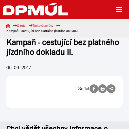
O nás
Tiskové zprávy
Kampaň - cestující bez platného jízdního dokladu II.
Kampaň - cestující bez platného
jízdního dokladu II.
05. 09. 2017
Sdílet
Chci vědět všechny informace o