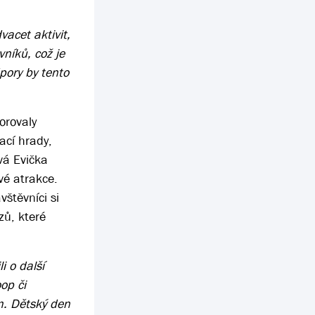
vacet aktivit,
vníků, což je
pory by tento
orovaly
ací hrady,
vá Evička
vé atrakce.
štěvníci si
zů, které
i o další
op či
m. Dětský den