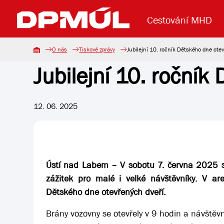
Cestování MHD
O nás
Tiskové zprávy
Jubilejní 10. ročník Dětského dne ote
Jubilejní 10. ročník
Uzavření mostu Dr. E. Beneše
Lanová dráha
Základní údaje
Reklama
Aktuality
Koupit jízd
12. 06. 2025
Ústí nad Labem – V sobotu 7. června 2025 
zážitek pro malé i velké návštěvníky. V are
Dětského dne otevřených dveří.
Brány vozovny se otevřely v 9 hodin a návště