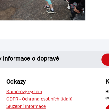
y informace o dopravě
Odkazy
K
Kamerový systém
B
(p
GDPR - Ochrana osobních údajů
Služební informace