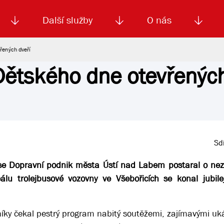
Další služby
O nás
vřených dveří
 Dětského dne otevřenýc
Autoškola
Od
enku
Smluvní doprava
Výběrová řízení
Jízdné MHD
El. jízdenka (EOS)
Kariéra
Podm
Sdí
se Dopravní podnik města Ústí nad Labem postaral o ne
álu trolejbusové vozovny ve Všebořicích se konal jubile
vníky čekal pestrý program nabitý soutěžemi, zajímavými u