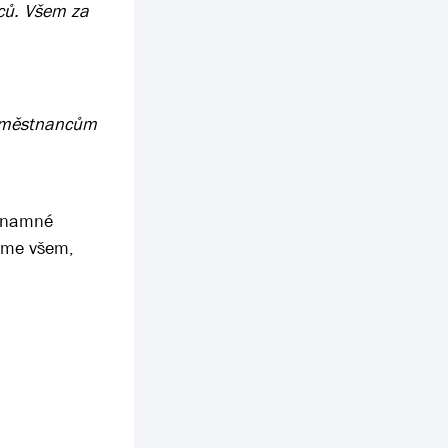
nců. Všem za
 zaměstnancům
ýznamné
jeme všem,