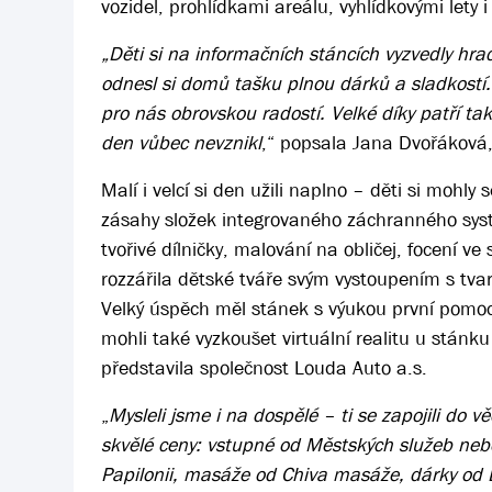
vozidel, prohlídkami areálu, vyhlídkovými lety i
„Děti si na informačních stáncích vyzvedly hrac
odnesl si domů tašku plnou dárků a sladkostí. 
pro nás obrovskou radostí. Velké díky patří t
den vůbec nevznikl
,“ popsala Jana Dvořáková,
Malí i velcí si den užili naplno – děti si mohl
zásahy složek integrovaného záchranného sys
tvořivé dílničky, malování na obličej, focení 
rozzářila dětské tváře svým vystoupením s tvar
Velký úspěch měl stánek s výukou první pomoci,
mohli také vyzkoušet virtuální realitu u stánk
představila společnost Louda Auto a.s.
„
Mysleli jsme i na dospělé – ti se zapojili do v
skvělé ceny: vstupné od Městských služeb nebo
Papilonii, masáže od Chiva masáže, dárky od