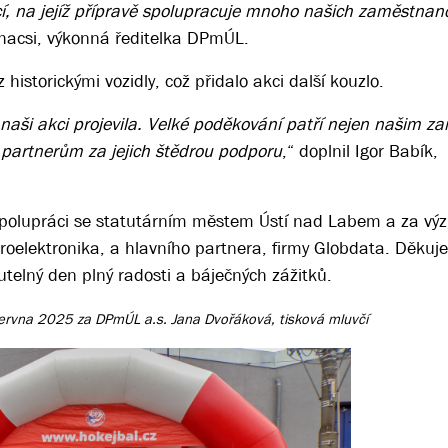
kcí, na jejíž přípravě spolupracuje mnoho našich zaměstna
hacsi, výkonná ředitelka DPmÚL.
 historickými vozidly, což přidalo akci další kouzlo.
o naši akci projevila. Velké poděkování patří nejen našim
é partnerům za jejich štědrou podporu
,“ doplnil Igor Babík,
 spolupráci se statutárním městem Ústí nad Labem a za v
kroelektronika, a hlavního partnera, firmy Globdata. Děku
utelný den plný radosti a báječných zážitků.
ervna 2025 za DPmÚL a.s. Jana Dvořáková, tisková mluvčí