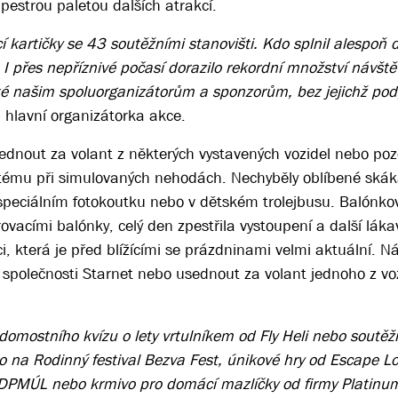
 pestrou paletou dalších atrakcí.
í kartičky se 43 soutěžními stanovišti. Kdo splnil alespoň d
I přes nepříznivé počasí dorazilo rekordní množství návště
aké našim spoluorganizátorům a sponzorům, bez jejichž pod
 hlavní organizátorka akce.
y sednout za volant z některých vystavených vozidel nebo poz
tému při simulovaných nehodách. Nechyběly oblíbené skák
ve speciálním fotokoutku nebo v dětském trolejbusu. Balónko
ovacími balónky, celý den zpestřila vystoupení a další láka
 která je před blížícími se prázdninami velmi aktuální. Náv
u společnosti Starnet nebo usednout za volant jednoho z vo
ědomostního kvízu o lety vrtulníkem od Fly Heli nebo soutěžil
 na Rodinný festival Bezva Fest, únikové hry od Escape Lo
 DPMÚL nebo krmivo pro domácí mazlíčky od firmy Platinu