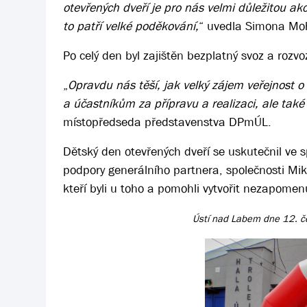
otevřených dveří je pro nás velmi důležitou a
to patří velké poděkování,
“ uvedla Simona Mo
Po celý den byl zajištěn bezplatný svoz a rozvoz
„
Opravdu nás těší, jak velký zájem veřejnost 
a účastníkům za přípravu a realizaci, ale tak
místopředseda představenstva DPmÚL.
Dětský den otevřených dveří se uskutečnil ve
podpory generálního partnera, společnosti Mi
kteří byli u toho a pomohli vytvořit nezapomen
Ústí nad Labem dne 12. č