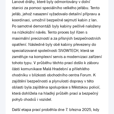
Lanové dráhy, které byly odmontovány v dolní
stanici za pomoci speciálního velkého jeřábu. Tento
jeřáb, jehož nasazení vyžadovalo detailní přípravu a
koordinaci, umožnil bezpečné sejmutí kabin z lan.
Po samotné demontáži byly kabiny pečlivě naloženy
na nízkoložní návěs. Tento proces byl řízen s
maximální precizností a za přísných bezpečnostních
opatření. Následně byly obě kabiny převezeny do
specializované společnosti SNOWTECH, která se
zaměřuje na komplexní servis a modernizaci zařízení
tohoto typu. V průběhu těchto prací došlo k záboru
části komunikace Malá Hradební a přilehlého
chodníku v blízkosti obchodního centra Forum. K
zajištění bezpečnosti a plynulosti dopravy v této
oblasti byla zajištěna spolupráce s Městskou policií,
která dohlížela na hladký průběh prací a bezpečný
pohyb chodců i vozidel.
Další etapa prací proběhla dne 7. března 2025, kdy