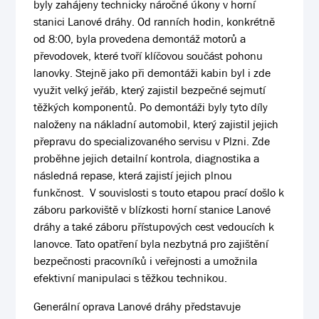
byly zahájeny technicky náročné úkony v horní
stanici Lanové dráhy. Od ranních hodin, konkrétně
od 8:00, byla provedena demontáž motorů a
převodovek, které tvoří klíčovou součást pohonu
lanovky. Stejně jako při demontáži kabin byl i zde
využit velký jeřáb, který zajistil bezpečné sejmutí
těžkých komponentů. Po demontáži byly tyto díly
naloženy na nákladní automobil, který zajistil jejich
přepravu do specializovaného servisu v Plzni. Zde
proběhne jejich detailní kontrola, diagnostika a
následná repase, která zajistí jejich plnou
funkčnost. V souvislosti s touto etapou prací došlo k
záboru parkoviště v blízkosti horní stanice Lanové
dráhy a také záboru přístupových cest vedoucích k
lanovce. Tato opatření byla nezbytná pro zajištění
bezpečnosti pracovníků i veřejnosti a umožnila
efektivní manipulaci s těžkou technikou.
Generální oprava Lanové dráhy představuje