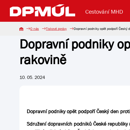
Cestování MHD
O nás
Tiskové zprávy
Dopravní podniky opět podpoří Český d
Dopravní podniky op
Uzavření mostu Dr. E. Beneše
Lanová dráha
Základní údaje
Reklama
Aktuality
Koupit jízd
rakovině
10. 05. 2024
Dopravní podniky opět podpoří Český den prot
Sdružení dopravních podniků České republiky (