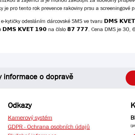
užkou a zájemci si je mohou zakoupit za libovolný příspěv
ky je pro tento rok prevence rakoviny prsu a screeningové 
e-kytičky odesláním dárcovské SMS ve tvaru 𝗗𝗠𝗦 𝗞𝗩𝗘𝗧
bo 𝗗𝗠𝗦 𝗞𝗩𝗘𝗧 𝟭𝟵𝟬 na číslo 𝟴𝟳 𝟳𝟳𝟳. Cena DMS je 30
y informace o dopravě
Odkazy
K
Kamerový systém
B
(p
GDPR - Ochrana osobních údajů