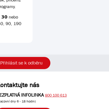
ek, přičemž
programy.
 𝟯𝟬 nebo
, 60, 90, 190
Přihlásit se k odběru
ontaktujte nás
EZPLATNÁ INFOLINKA
800 100 613
racovní dny 6 - 18 hodin)