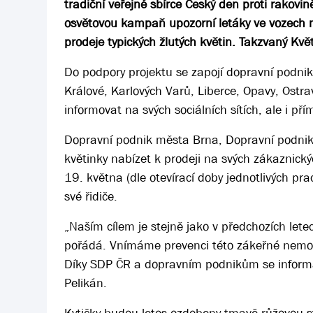
tradiční veřejné sbírce Český den proti rakovi
osvětovou kampaň upozorní letáky ve vozech 
prodeje typických žlutých květin. Takzvaný Kvě
Do podpory projektu se zapojí dopravní podnik
Králové, Karlových Varů, Liberce, Opavy, Ostr
informovat na svých sociálních sítích, ale i p
Dopravní podnik města Brna, Dopravní podnik
květinky nabízet k prodeji na svých zákaznick
19. května (dle otevírací doby jednotlivých pra
své řidiče.
„Naším cílem je stejně jako v předchozích letec
pořádá. Vnímáme prevenci této zákeřné nemoci
Díky SDP ČR a dopravním podnikům se informa
Pelikán.