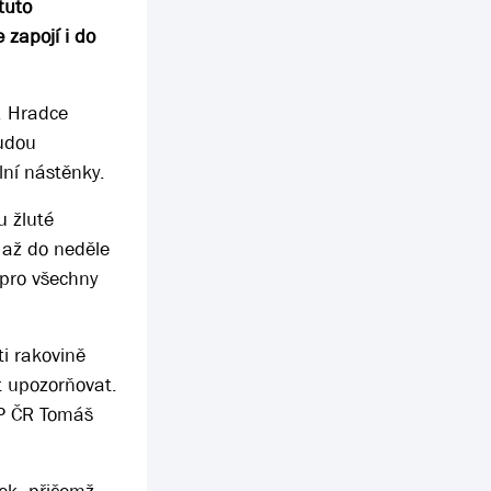
tuto
zapojí i do
, Hradce
budou
lní nástěnky.
 žluté
 až do neděle
 pro všechny
ti rakovině
t upozorňovat.
DP ČR Tomáš