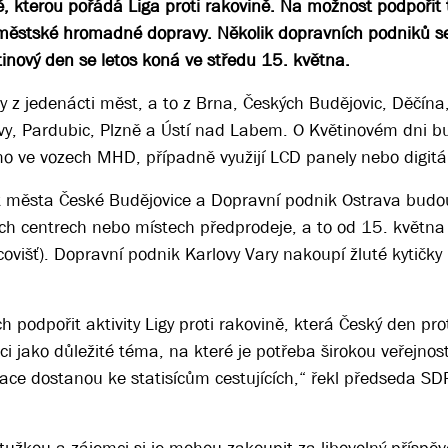
ně, kterou pořádá Liga proti rakovině. Na možnost podpořit 
městské hromadné dopravy. Několik dopravních podniků se 
tinový den se letos koná ve středu 15. května.
y z jedenácti měst, a to z Brna, Českých Budějovic, Děčína
avy, Pardubic, Plzně a Ústí nad Labem. O Květinovém dni 
římo ve vozech MHD, případně využijí LCD panely nebo digitá
 města České Budějovice a Dopravní podnik Ostrava budou
ých centrech nebo místech předprodeje, a to od 15. května
covišť). Dopravní podnik Karlovy Vary nakoupí žluté kytičky
h podpořit aktivity Ligy proti rakovině, která Český den pro
 jako důležité téma, na které je potřeba širokou veřejnos
ce dostanou ke statisícům cestujících,“ řekl předseda S