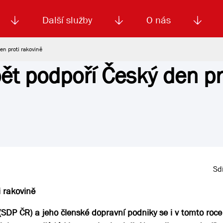
Další služby
O nás
en proti rakovině
ět podpoří Český den pr
Autoškola
Od
enku
Smluvní doprava
Výběrová řízení
Jízdné MHD
El. jízdenka (EOS)
Kariéra
Podm
Sdí
i rakovině
SDP ČR) a jeho členské dopravní podniky se i v tomto roce 