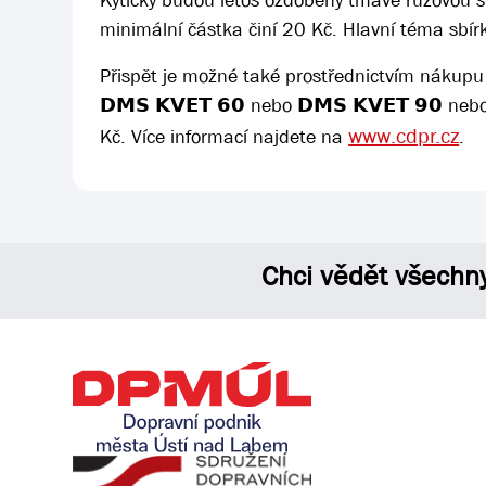
Kytičky budou letos ozdobeny tmavě růžovou st
minimální částka činí 20 Kč. Hlavní téma sbír
Přispět je možné také prostřednictvím nákupu 
𝗗𝗠𝗦 𝗞𝗩𝗘𝗧 𝟲𝟬 nebo 𝗗𝗠𝗦 𝗞𝗩𝗘𝗧 𝟵𝟬 ne
www.cdpr.cz
Kč. Více informací najdete na
.
Chci vědět všechn