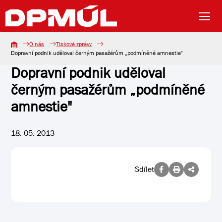
O nás
Tiskové zprávy
Dopravní podnik uděloval černým pasažérům „podmíněné amnestie"
Dopravní podnik uděloval
černým pasažérům „podmíněné
amnestie"
18. 05. 2013
Sdílet