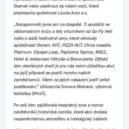
Starnet nebo usednout za volant vozů, které
představila společnost Louda Auto a.s.
„Nezapomněli jsme ani na dospělé. Ti soutěžili ve
vědomostním kvízu o lety vrtulníkem od Go Fly Heli
nebo o další hodnotné ceny, které věnovaly
společnosti Dorant, KFC, PIZZA HUT, Chiva masáže,
Platinum, Escape Loop, Papilonia Teplice, MSÚL,
Hotel & restaurace Větruše a Bezva parta. Dětský
den otevřených dveří je pro nás velmi důležitou akcí,
na jejíž přípravě se podílí mnoho našich
zaměstnanců. Všem za jejich nasazení patří velké
poděkování
," zdůraznila Simona Mohacsi, výkonná
ředitelka DPmÚL.
Po celý den zajišťovala bezplatný svoz a rozvoz
návštěvníků historická vozidla, která akci dodala
nezaměnitelnou atmosféru a nostalgický nádech.