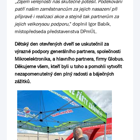
„
Zájem veřejnosti nás skutečně potěšil. Poděkování
patří našim zaměstnancům za jejich nasazení při
přípravě i realizaci akce a stejně tak partnerům za
jejich velkorysou podporu,
" doplnil Igor Babík,
místopředseda představenstva DPmÚL.
Dětský den otevřených dveří se uskutečnil za
výrazné podpory generálního partnera, společnosti
Mikroelektronika, a hlavního partnera, firmy Globus.
Děkujeme všem, kteří byli u toho a pomohli vytvořit
nezapomenutelný den plný radosti a báječných
zážitků.