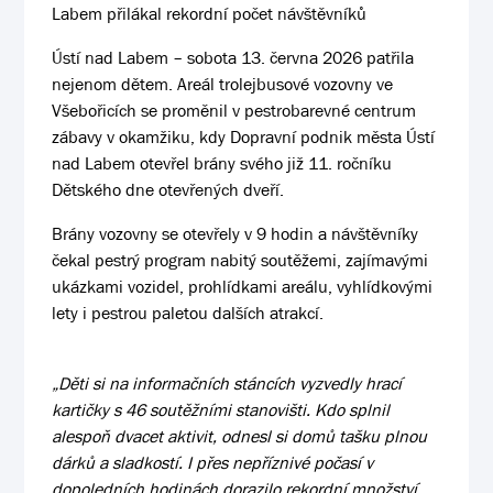
Labem přilákal rekordní počet návštěvníků
Ústí nad Labem – sobota 13. června 2026 patřila
nejenom dětem. Areál trolejbusové vozovny ve
Všebořicích se proměnil v pestrobarevné centrum
zábavy v okamžiku, kdy Dopravní podnik města Ústí
nad Labem otevřel brány svého již 11. ročníku
Dětského dne otevřených dveří.
Brány vozovny se otevřely v 9 hodin a návštěvníky
čekal pestrý program nabitý soutěžemi, zajímavými
ukázkami vozidel, prohlídkami areálu, vyhlídkovými
lety i pestrou paletou dalších atrakcí.
„Děti si na informačních stáncích vyzvedly hrací
kartičky s 46 soutěžními stanovišti. Kdo splnil
alespoň dvacet aktivit, odnesl si domů tašku plnou
dárků a sladkostí. I přes nepříznivé počasí v
dopoledních hodinách dorazilo rekordní množství