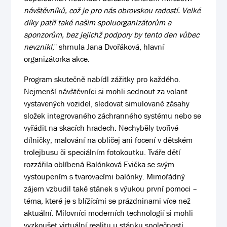
návštěvníků, což je pro nás obrovskou radostí. Velké
díky patří také našim spoluorganizátorům a
sponzorům, bez jejichž podpory by tento den vůbec
nevznikl
," shrnula Jana Dvořáková, hlavní
organizátorka akce.
Program skutečně nabídl zážitky pro každého.
Nejmenší návštěvníci si mohli sednout za volant
vystavených vozidel, sledovat simulované zásahy
složek integrovaného záchranného systému nebo se
vyřádit na skacích hradech. Nechyběly tvořivé
dílničky, malování na obličej ani focení v dětském
trolejbusu či speciálním fotokoutku. Tváře dětí
rozzářila oblíbená Balónková Evička se svým
vystoupením s tvarovacími balónky. Mimořádný
zájem vzbudil také stánek s výukou první pomoci –
téma, které je s blížícími se prázdninami více než
aktuální. Milovníci moderních technologií si mohli
vyzkoušet virtuální realitu u stánku společnosti