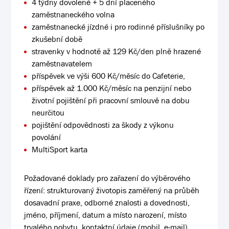
4 týdny dovolené + 5 dní placeného
zaměstnaneckého volna
zaměstnanecké jízdné i pro rodinné příslušníky po
zkušební době
stravenky v hodnotě až 129 Kč/den plně hrazené
zaměstnavatelem
příspěvek ve výši 600 Kč/měsíc do Cafeterie,
příspěvek až 1.000 Kč/měsíc na penzijní nebo
životní pojištění při pracovní smlouvě na dobu
neurčitou
pojištění odpovědnosti za škody z výkonu
povolání
MultiSport karta
Požadované doklady pro zařazení do výběrového
řízení: strukturovaný životopis zaměřený na průběh
dosavadní praxe, odborné znalosti a dovednosti,
jméno, příjmení, datum a místo narození, místo
trvalého pobytu, kontaktní údaje (mobil, e-mail),