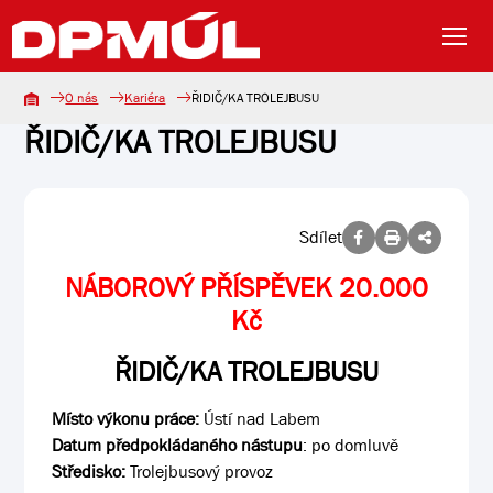
O nás
Kariéra
ŘIDIČ/KA TROLEJBUSU
ŘIDIČ/KA TROLEJBUSU
Sdílet
NÁBOROVÝ PŘÍSPĚVEK 20.000
Kč
ŘIDIČ/KA TROLEJBUSU
Místo výkonu práce:
Ústí nad Labem
Datum předpokládaného nástupu
: po domluvě
Středisko:
Trolejbusový provoz