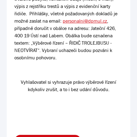
výpis z rejstříku trestů a výpis z evidenční karty
řidiče. Přihlášky, včetně požadovaných dokladů je
možné zaslat na email:
personalni@dpmul.cz
,
případně doručit v obálce na adresu: Jateční 426,
400 19 Ústí nad Labem. Obálka bude označena
textem: „Výběrové řízení – ŘIDIČ TROLEJBUSU -
NEOTVÍRAT“. Vybraní uchazeči budou pozváni k
osobnímu pohovoru.
Vyhlašovatel si vyhrazuje právo výběrové řízení
kdykoliv zrušit, a to i bez udání důvodu.