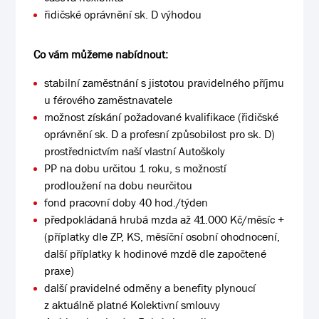
řidičské oprávnění sk. D výhodou
Co vám můžeme nabídnout:
stabilní zaměstnání s jistotou pravidelného příjmu
u férového zaměstnavatele
možnost získání požadované kvalifikace (řidičské
oprávnění sk. D a profesní způsobilost pro sk. D)
prostřednictvím naší vlastní Autoškoly
PP na dobu určitou 1 roku, s možností
prodloužení na dobu neurčitou
fond pracovní doby 40 hod./týden
předpokládaná hrubá mzda až 41.000 Kč/měsíc +
(příplatky dle ZP, KS, měsíční osobní ohodnocení,
další příplatky k hodinové mzdě dle započtené
praxe)
další pravidelné odměny a benefity plynoucí
z aktuálně platné Kolektivní smlouvy