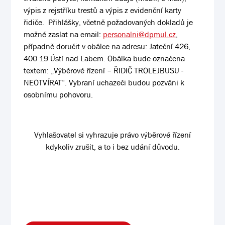
výpis z rejstříku trestů a výpis z evidenční karty
řidiče. Přihlášky, včetně požadovaných dokladů je
možné zaslat na email:
personalni@dpmul.cz
,
případně doručit v obálce na adresu: Jateční 426,
400 19 Ústí nad Labem. Obálka bude označena
textem: „Výběrové řízení – ŘIDIČ TROLEJBUSU -
NEOTVÍRAT“. Vybraní uchazeči budou pozváni k
osobnímu pohovoru.
Vyhlašovatel si vyhrazuje právo výběrové řízení
kdykoliv zrušit, a to i bez udání důvodu.