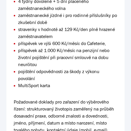
4 týdny dovolené + 5 dní placeného
zaměstnaneckého volna
zaměstnanecké jízdné i pro rodinné příslušníky po
zkušební době
stravenky v hodnotě až 129 Kč/den plně hrazené
zaměstnavatelem
příspěvek ve výši 600 Kč/měsíc do Cafeterie,
příspěvek až 1.000 Kč/měsíc na penzijní nebo
životní pojištění při pracovní smlouvě na dobu
neurčitou
pojištění odpovědnosti za škody z výkonu
povolání
MultiSport karta
Požadované doklady pro zařazení do výběrového
řízení: strukturovaný životopis zaměřený na průběh
dosavadní praxe, odborné znalosti a dovednosti,
jméno, příjmení, datum a místo narození, místo
trvalého pobytu, kontaktní údaje (mobil, e-mail),