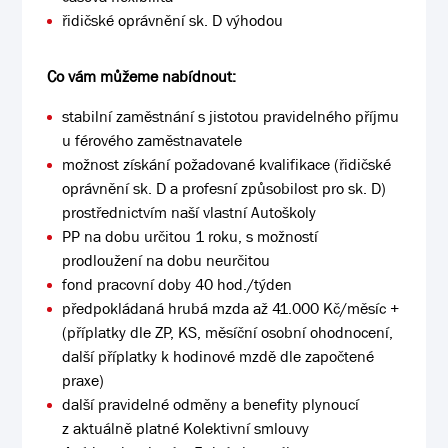
řidičské oprávnění sk. D výhodou
Co vám můžeme nabídnout:
stabilní zaměstnání s jistotou pravidelného příjmu
u férového zaměstnavatele
možnost získání požadované kvalifikace (řidičské
oprávnění sk. D a profesní způsobilost pro sk. D)
prostřednictvím naší vlastní Autoškoly
PP na dobu určitou 1 roku, s možností
prodloužení na dobu neurčitou
fond pracovní doby 40 hod./týden
předpokládaná hrubá mzda až 41.000 Kč/měsíc +
(příplatky dle ZP, KS, měsíční osobní ohodnocení,
další příplatky k hodinové mzdě dle započtené
praxe)
další pravidelné odměny a benefity plynoucí
z aktuálně platné Kolektivní smlouvy