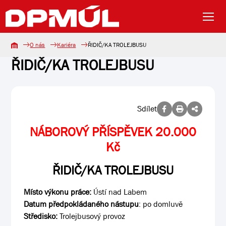
O nás
Kariéra
ŘIDIČ/KA TROLEJBUSU
ŘIDIČ/KA TROLEJBUSU
Sdílet
NÁBOROVÝ PŘÍSPĚVEK 20.000
Kč
ŘIDIČ/KA TROLEJBUSU
Místo výkonu práce:
Ústí nad Labem
Datum předpokládaného nástupu
: po domluvě
Středisko:
Trolejbusový provoz