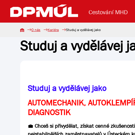
Cestování MHD
O nás
Kariéra
Studuj a vydělávej jako
Studuj a vydělávej j
Uzavření mostu Dr. E. Beneše
Lanová dráha
Základní údaje
Reklama
Aktuality
Koupit jízd
Studuj a vydělávej jako
AUTOMECHANIK, AUTOKLEMPÍ
DIAGNOSTIK
💼
Chceš si přivydělat, získat cenné zkušenost
nejstabilnějších zaměstnavatelů v Ústeckém kr