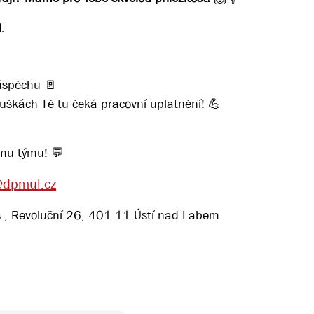
.
 úspěchu 🚪
uškách Tě tu čeká pracovní uplatnění! 💪
emu týmu! 💬
@dpmul.cz
., Revoluční 26, 401 11 Ústí nad Labem