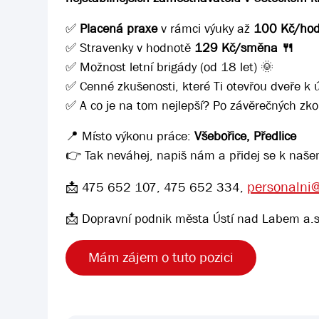
✅
Placená praxe
v rámci výuky až
100 Kč/hod
✅ Stravenky v hodnotě
129 Kč/směna 🍴
✅ Možnost letní brigády (od 18 let) 🌞
✅ Cenné zkušenosti, které Ti otevřou dveře k
✅ A co je na tom nejlepší? Po závěrečných zko
📍 Místo výkonu práce:
Všebořice, Předlice
👉 Tak neváhej, napiš nám a přidej se k naš
personalni
📩 475 652 107, 475 652 334,
📩 Dopravní podnik města Ústí nad Labem a.s
Mám zájem o tuto pozici