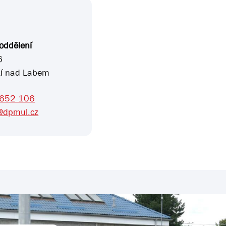
 oddělení
6
tí nad Labem
 652 106
@dpmul.cz