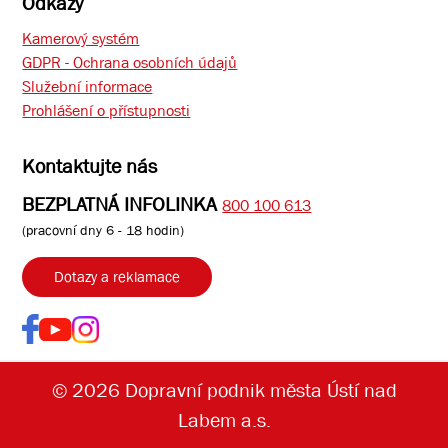
Odkazy
Kamerový systém
GDPR - Ochrana osobních údajů
Služební informace
Prohlášení o přístupnosti
Kontaktujte nás
BEZPLATNÁ INFOLINKA
800 100 613
(pracovní dny 6 - 18 hodin)
Dotazy a reklamace
© 2026 Dopravní podnik města Ústí nad
Labem a.s.