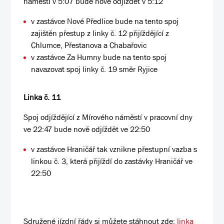
náměstí v 5:07 bude nově odjíždět v 5:12
v zastávce Nové Předlice bude na tento spoj
zajištěn přestup z linky č. 12 přijíždějící z
Chlumce, Přestanova a Chabařovic
v zastávce Za Humny bude na tento spoj
navazovat spoj linky č. 19 směr Ryjice
Linka č. 11
Spoj odjíždějící z Mírového náměstí v pracovní dny
ve 22:47 bude nově odjíždět ve 22:50
v zastávce Hraničář tak vznikne přestupní vazba s
linkou č. 3, která přijíždí do zastávky Hraničář ve
22:50
Sdružené jízdní řády si můžete stáhnout zde:
linka