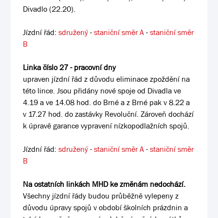
Divadlo (22.20).
Jízdní řád:
sdružený
-
staniční směr A
-
staniční směr
B
Linka číslo 27 - pracovní dny
upraven jízdní řád z důvodu eliminace zpoždění na
této lince. Jsou přidány nové spoje od Divadla ve
4.19 a ve 14.08 hod. do Brné a z Brné pak v 8.22 a
v 17.27 hod. do zastávky Revoluční. Zároveň dochází
k úpravě garance vypravení nízkopodlažních spojů.
Jízdní řád:
sdružený
-
staniční směr A
-
staniční směr
B
Na ostatních linkách MHD ke změnám nedochází.
Všechny jízdní řády budou průběžně vylepeny z
důvodu úpravy spojů v období školních prázdnin a