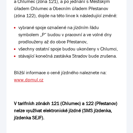
a Chlumec (zóna 121), a po jednání s Městským
úřadem Chlumec a Obecním úřadem Přestanov
(zóna 122), dojde na této lince k následující změně:
vybrané spoje označené na jízdním řádu
symbolem „P“ budou v pracovní a ve volné dny
prodlouženy až do obce Přestanov,
všechny ostatní spoje budou ukončeny v Chlumci,
stávající konečná zastávka Stradov bude zrušena.
Bližší informace o ceně jízdného naleznete na:
www.dpmul.cz
V tarifních zónách 121 (Chlumec) a 122 (Přestanov)
nelze využívat elektronické jízdné (SMS jízdenka,
jízdenka SEJF).