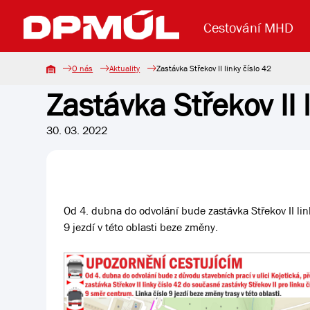
Cestování MHD
O nás
Aktuality
Zastávka Střekov II linky číslo 42
Zastávka Střekov II l
Uzavření mostu Dr. E. Beneše
Lanová dráha
Základní údaje
Reklama
Aktuality
Koupit jízd
30. 03. 2022
Od 4. dubna do odvolání bude zastávka Střekov II link
9 jezdí v této oblasti beze změny.