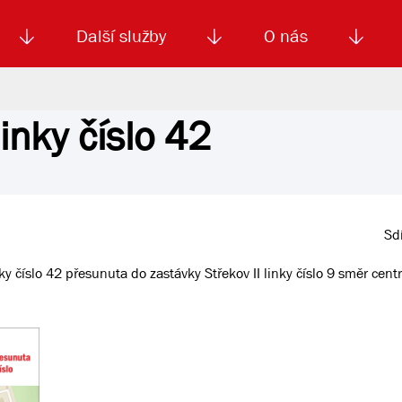
Další služby
O nás
inky číslo 42
Autoškola
Od
enku
Smluvní doprava
Výběrová řízení
Jízdné MHD
El. jízdenka (EOS)
Kariéra
Podm
Sdí
y číslo 42 přesunuta do zastávky Střekov II linky číslo 9 směr cent