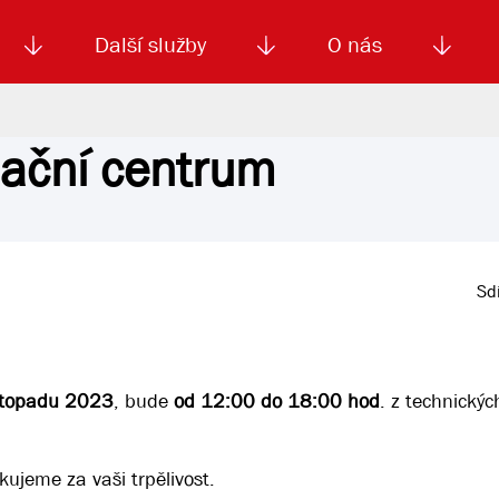
Další služby
O nás
mační centrum
Autoškola
Od
enku
Smluvní doprava
Výběrová řízení
Jízdné MHD
El. jízdenka (EOS)
Kariéra
Podm
Sdí
istopadu 2023
, bude
od 12:00 do 18:00 hod
. z technický
ujeme za vaši trpělivost.