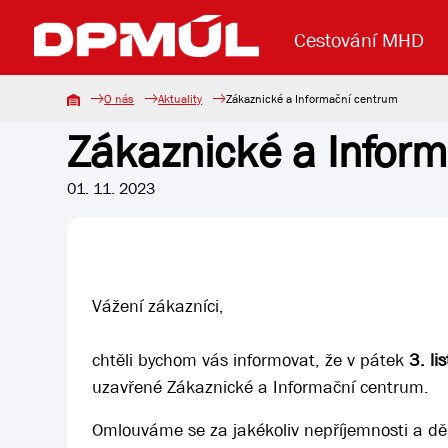
Cestování MHD
O nás
Aktuality
Zákaznické a Informační centrum
Zákaznické a Infor
Uzavření mostu Dr. E. Beneše
Lanová dráha
Základní údaje
Reklama
Aktuality
Koupit jízd
01. 11. 2023
Vážení zákazníci,
chtěli bychom vás informovat, že v pátek
3. l
uzavřené Zákaznické a Informační centrum.
Omlouváme se za jakékoliv nepříjemnosti a děk