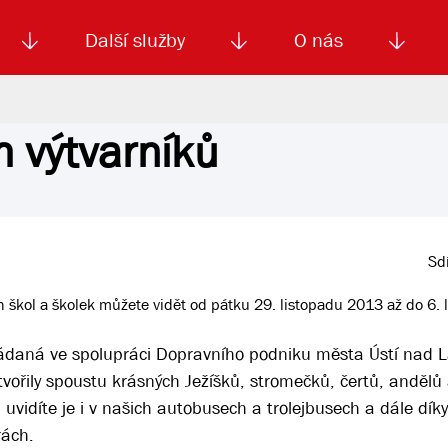
Další služby
O nás
h výtvarníků
Autoškola
Od
enku
Smluvní doprava
Výběrová řízení
Jízdné MHD
El. jízdenka (EOS)
Kariéra
Podm
Sdí
h škol a školek můžete vidět od pátku 29. listopadu 2013 až do 6.
řádaná ve spolupráci Dopravního podniku města Ústí nad 
ořily spoustu krásných Ježíšků, stromečků, čertů, andělů
uvidíte je i v našich autobusech a trolejbusech a dále díky 
rách.