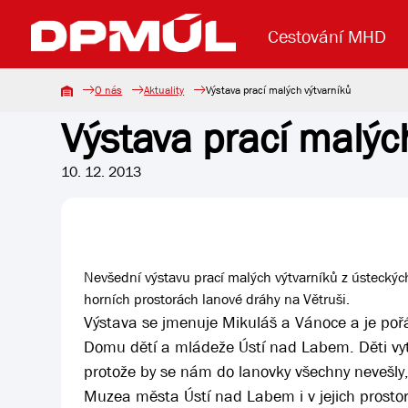
Cestování MHD
O nás
Aktuality
Výstava prací malých výtvarníků
Výstava prací malýc
Uzavření mostu Dr. E. Beneše
Lanová dráha
Základní údaje
Reklama
Aktuality
Koupit jízd
10. 12. 2013
Nevšední výstavu prací malých výtvarníků z ústeckýc
horních prostorách lanové dráhy na Větruši.
Výstava se jmenuje Mikuláš a Vánoce a je po
Domu dětí a mládeže Ústí nad Labem. Děti vytv
protože by se nám do lanovky všechny nevešly, 
Muzea města Ústí nad Labem i v jejich prosto