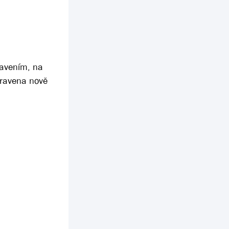
tavením, na
pravena nově