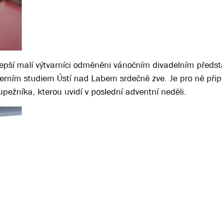
jlepší malí výtvarníci odměněni vánočním divadelním předs
oherním studiem Ústí nad Labem srdečně zve. Je pro ně při
ežníka, kterou uvidí v poslední adventní neděli.