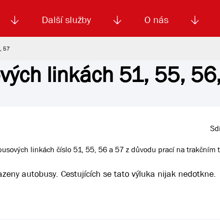
Další služby
O nás
, 57
vých linkách 51, 55, 56
Autoškola
Od
enku
Smluvní doprava
Výběrová řízení
Jízdné MHD
El. jízdenka (EOS)
Kariéra
Podm
Sdí
busových linkách číslo 51, 55, 56 a 57 z důvodu prací na trakčním 
zeny autobusy. Cestujících se tato výluka nijak nedotkne.