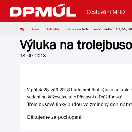
Cestování MHD
O nás
Aktuality
Výluka na trolejbusových linkách 51, 55, 56
Výluka na trolejbuso
Uzavření mostu Dr. E. Beneše
Lanová dráha
Základní údaje
Reklama
Aktuality
Koupit jízd
18. 09. 2018
V pátek 28. září 2018 bude probíhat výluka na trolej
vedení na křižovatce ulic Přístavní a Drážďanská.
Trolejbusové linky budou ve zmíněný den nahra
Děkujeme za pochopení.