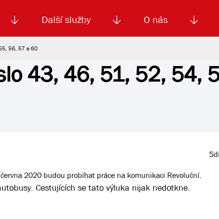
Další služby
O nás
 55, 56, 57 a 60
slo 43, 46, 51, 52, 54, 
Autoškola
Od
enku
Smluvní doprava
Výběrová řízení
Jízdné MHD
El. jízdenka (EOS)
Kariéra
Podm
Sdí
21. června 2020 budou probíhat práce na komunikaci Revoluční.
tobusy. Cestujících se tato výluka nijak nedotkne.