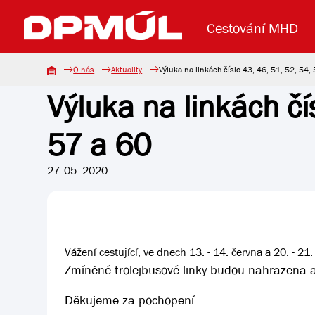
Cestování MHD
O nás
Aktuality
Výluka na linkách číslo 43, 46, 51, 52, 54,
Výluka na linkách čí
Uzavření mostu Dr. E. Beneše
Lanová dráha
Základní údaje
Reklama
Aktuality
Koupit jízd
57 a 60
27. 05. 2020
Vážení cestující, ve dnech 13. - 14. června a 20. - 
Zmíněné trolejbusové linky budou nahrazena au
Děkujeme za pochopení