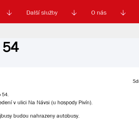
Další služby
O nás
o 54
Autoškola
Od
enku
Smluvní doprava
Výběrová řízení
Jízdné MHD
El. jízdenka (EOS)
Kariéra
Podm
Sdí
o 54.
ení v ulici Na Návsi (u hospody Pivín).
olejbusy budou nahrazeny autobusy.