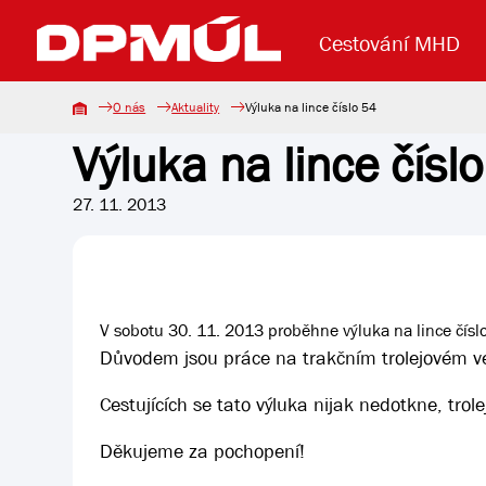
Cestování MHD
O nás
Aktuality
Výluka na lince číslo 54
Výluka na lince čísl
Uzavření mostu Dr. E. Beneše
Lanová dráha
Základní údaje
Reklama
Aktuality
Koupit jízd
27. 11. 2013
V sobotu 30. 11. 2013 proběhne výluka na lince čísl
Důvodem jsou práce na trakčním trolejovém ved
Cestujících se tato výluka nijak nedotkne, tr
Děkujeme za pochopení!