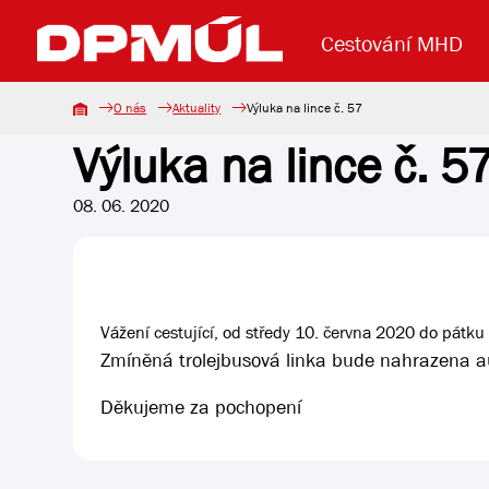
Cestování MHD
O nás
Aktuality
Výluka na lince č. 57
Výluka na lince č. 5
Uzavření mostu Dr. E. Beneše
Lanová dráha
Základní údaje
Reklama
Aktuality
Koupit jízd
08. 06. 2020
Vážení cestující, od středy 10. června 2020 do pát
Zmíněná trolejbusová linka bude nahrazena aut
Děkujeme za pochopení