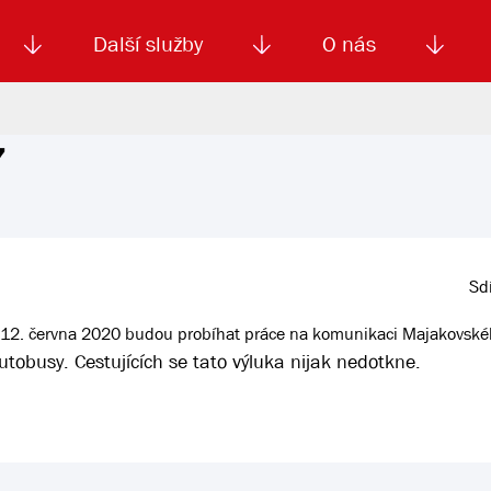
Další služby
O nás
7
Autoškola
Od
enku
Smluvní doprava
Výběrová řízení
Jízdné MHD
El. jízdenka (EOS)
Kariéra
Podm
Sdí
ku 12. června 2020 budou probíhat práce na komunikaci Majakovské
obusy. Cestujících se tato výluka nijak nedotkne.