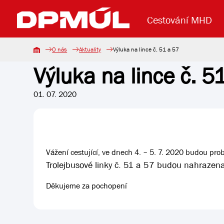
Cestování MHD
O nás
Aktuality
Výluka na lince č. 51 a 57
Výluka na lince č. 5
Uzavření mostu Dr. E. Beneše
Lanová dráha
Základní údaje
Reklama
Aktuality
Koupit jízd
01. 07. 2020
Vážení cestující, ve dnech 4. – 5. 7. 2020 budou pro
Trolejbusové linky č. 51 a 57 budou nahrazena
Děkujeme za pochopení