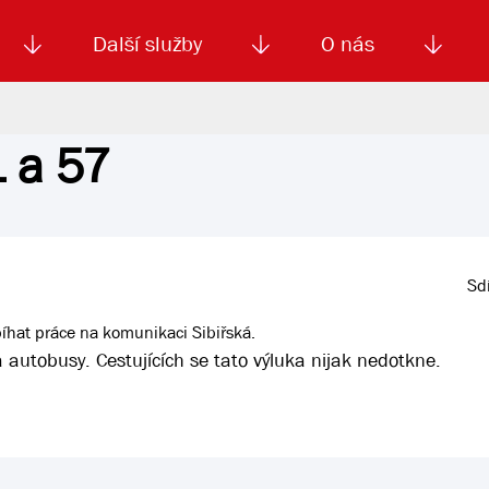
Další služby
O nás
1 a 57
Autoškola
Od
enku
Smluvní doprava
Výběrová řízení
Jízdné MHD
El. jízdenka (EOS)
Kariéra
Podm
Sdí
bíhat práce na komunikaci Sibiřská.
 autobusy. Cestujících se tato výluka nijak nedotkne.