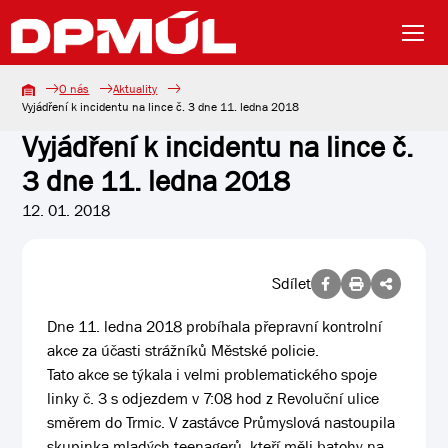
O nás
Aktuality
Vyjádření k incidentu na lince č. 3 dne 11. ledna 2018
Vyjádření k incidentu na lince č.
3 dne 11. ledna 2018
12. 01. 2018
Sdílet
Dne 11. ledna 2018 probíhala přepravní kontrolní
akce za účasti strážníků Městské policie.
Tato akce se týkala i velmi problematického spoje
linky č. 3 s odjezdem v 7:08 hod z Revoluční ulice
směrem do Trmic. V zastávce Průmyslová nastoupila
skupinka mladých teenagerů, kteří měli batohy na