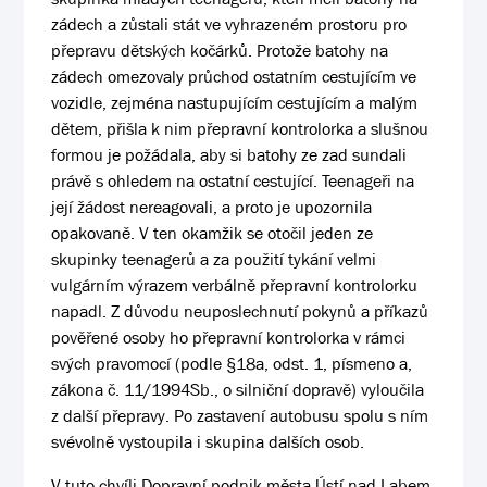
zádech a zůstali stát ve vyhrazeném prostoru pro
přepravu dětských kočárků. Protože batohy na
zádech omezovaly průchod ostatním cestujícím ve
vozidle, zejména nastupujícím cestujícím a malým
dětem, přišla k nim přepravní kontrolorka a slušnou
formou je požádala, aby si batohy ze zad sundali
právě s ohledem na ostatní cestující. Teenageři
na
její žádost nereagovali, a proto je upozornila
opakovaně. V ten okamžik se otočil jeden ze
skupinky teenagerů a za použití tykání velmi
vulgárním výrazem verbálně přepravní kontrolorku
napadl. Z důvodu neuposlechnutí pokynů a příkazů
pověřené osoby ho přepravní kontrolorka v rámci
svých pravomocí (podle §18a, odst. 1, písmeno a,
zákona č. 11/1994Sb., o silniční dopravě) vyloučila
z další přepravy. Po zastavení autobusu spolu s ním
svévolně vystoupila i skupina dalších osob.
V tuto chvíli Dopravní podnik města Ústí nad Labem