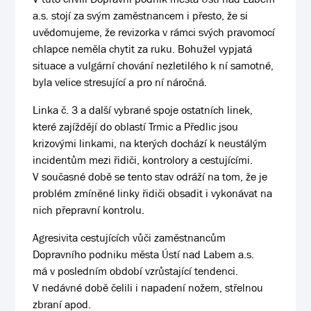
a.s. stojí za svým zaměstnancem i přesto, že si
uvědomujeme, že revizorka v rámci svých pravomocí
chlapce neměla chytit za ruku. Bohužel vypjatá
situace a vulgární chování nezletilého k ní samotné,
byla velice stresující a pro ní náročná.
Linka č. 3 a další vybrané spoje ostatních linek,
které zajíždějí do oblastí Trmic a Předlic jsou
krizovými linkami, na kterých dochází k neustálým
incidentům mezi řidiči, kontrolory a cestujícími.
V současné době se tento stav odráží na tom, že je
problém zmíněné linky řidiči obsadit i vykonávat na
nich přepravní kontrolu.
Agresivita cestujících vůči zaměstnancům
Dopravního podniku města Ústí nad Labem a.s.
má v posledním období vzrůstající tendenci.
V nedávné době čelili i napadení nožem, střelnou
zbraní apod.