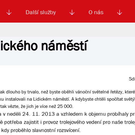
Další služby
O nás
dického náměstí
Autoškola
Od
enku
Smluvní doprava
Výběrová řízení
Jízdné MHD
El. jízdenka (EOS)
Kariéra
Podm
Sdí
ak dlouho by trvalo, než byste oběhli vánoční světelné řetězy, kte
 instalovali na Lidickém náměstí. A kdybyste chtěli spočítat světýl
ak vězte, že jich je více než 25 000.
a v neděli 24. 11. 2013 a vzhledem k objemu probíhaly p
 potřeba zajistit i provoz trolejového vedení pro naše trole
kdy proběhlo slavnostní rozsvícení.