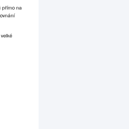
i přímo na
rovnání
 velké