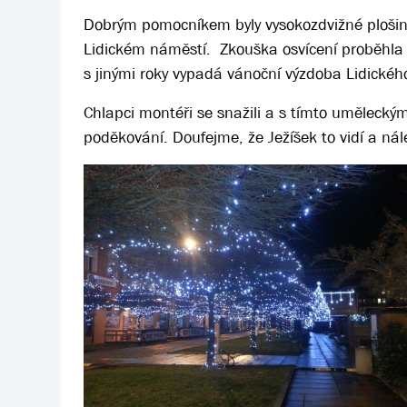
Dobrým pomocníkem byly vysokozdvižné plošiny,
Lidickém náměstí. Zkouška osvícení proběhla
s jinými roky vypadá vánoční výzdoba Lidické
Chlapci montéři se snažili a s tímto uměleckým 
poděkování. Doufejme, že Ježíšek to vidí a nále