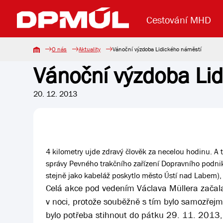
Cestování MHD
O nás
Aktuality
Vánoční výzdoba Lidického náměstí
Vánoční výzdoba Li
Uzavření mostu Dr. E. Beneše
Lanová dráha
Základní údaje
Reklama
Aktuality
Koupit jízd
20. 12. 2013
4 kilometry ujde zdravý člověk za necelou hodinu. A t
správy Pevného trakčního zařízení Dopravního podniku
stejně jako kabeláž poskytlo město Ústí nad Labem), t
Celá akce pod vedením Václava Müllera začal
v noci, protože souběžně s tím bylo samozřejmě
bylo potřeba stihnout do pátku 29. 11. 2013, 